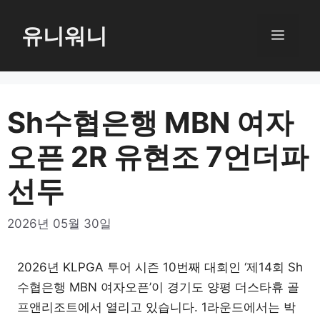
컨
텐
유니워니
메
츠
로
뉴
건
너
Sh수협은행 MBN 여자
뛰
오픈 2R 유현조 7언더파
기
선두
2026년 05월 30일
2026년 KLPGA 투어 시즌 10번째 대회인 ‘제14회 Sh
수협은행 MBN 여자오픈’이 경기도 양평 더스타휴 골
프앤리조트에서 열리고 있습니다. 1라운드에서는 박