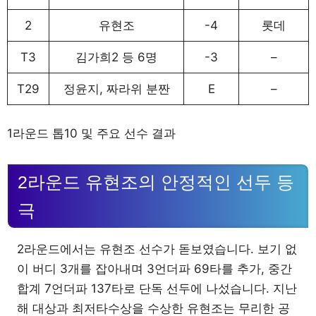
2
유현조
-4
롯데
T3
김가희2 등 6명
-3
–
T29
정윤지, 짜라위 분짠
E
–
1라운드 톱10 및 주요 선수 결과
2라운드 유현조의 안정적인 선두 등
극
2라운드에서는 유현조 선수가 돋보였습니다. 보기 없
이 버디 3개를 잡아내며 3언더파 69타를 추가, 중간
합계 7언더파 137타로 단독 선두에 나섰습니다. 지난
해 대상과 최저타수상을 수상한 유현조는 무리한 공