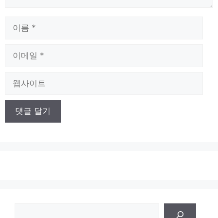
이
름
이
메
일
웹
사
이
트
검