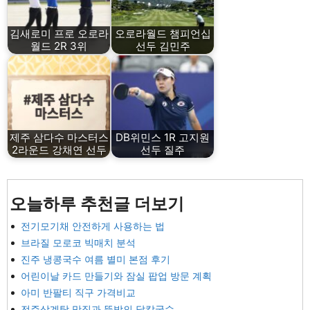
김새로미 프로 오로라
오로라월드 챔피언십
월드 2R 3위
선두 김민주
제주 삼다수 마스터스
DB위민스 1R 고지원
2라운드 강채연 선두
선두 질주
오늘하루 추천글 더보기
전기모기채 안전하게 사용하는 법
브라질 모로코 빅매치 분석
진주 냉콩국수 여름 별미 본점 후기
어린이날 카드 만들기와 잠실 팝업 방문 계획
아미 반팔티 직구 가격비교
전주삼계탕 맛집과 뜻밖의 닭칼국수