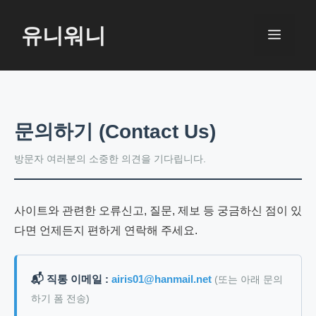
컨
텐
유니워니
메
츠
로
뉴
건
너
뛰
문의하기 (Contact Us)
기
방문자 여러분의 소중한 의견을 기다립니다.
사이트와 관련한 오류신고, 질문, 제보 등 궁금하신 점이 있
다면 언제든지 편하게 연락해 주세요.
📬 직통 이메일 :
airis01@hanmail.net
(또는 아래 문의
하기 폼 전송)