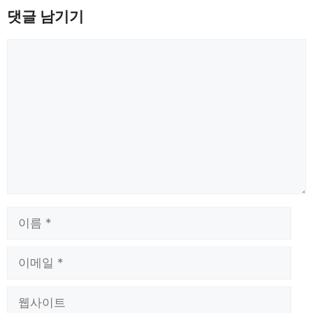
댓글 남기기
댓
글
이
름
이
메
일
웹