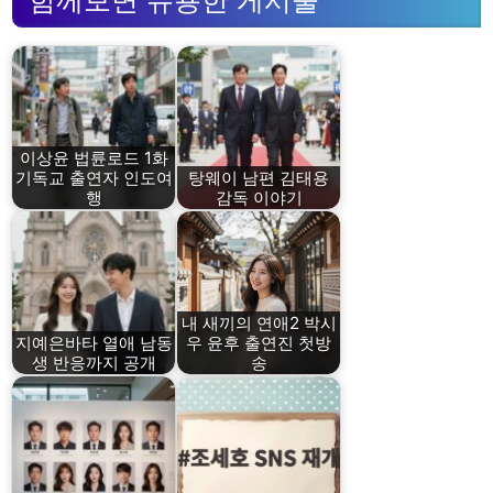
함께보면 유용한 게시물
이상윤 법륜로드 1화
기독교 출연자 인도여
탕웨이 남편 김태용
행
감독 이야기
내 새끼의 연애2 박시
지예은바타 열애 남동
우 윤후 출연진 첫방
생 반응까지 공개
송