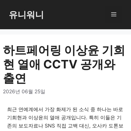
컨
텐
유니워니
메
츠
로
뉴
건
너
하트페어링 이상윤 기희
뛰
현 열애 CCTV 공개와
기
출연
2026년 06월 25일
최근 연예계에서 가장 화제가 된 소식 중 하나는 바로
기희현과 이상윤의 열애 공개입니다. 특히 이들은 기
존의 보도자료나 SNS 직접 고백 대신, 오사카 도톤보