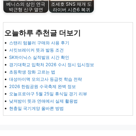
베니스의 상인 연극
조세호 SNS 재개 도
박근형 신구 열연
라이버 시즌6 복귀
오늘하루 추천글 더보기
스탠리 텀블러 구매와 사용 후기
서킷브레이커 뜻과 발동 조건
SK하이닉스 실적발표 시간 확인
경기대학교 입학처 2026 수시 정시 입시정보
초등학생 장화 고르는 법
대성마이맥 모의고사 등급컷 학습 전략
2026 한림공원 수국축제 완벽 정보
오늘프로야구 5월 25일 휴식일 경기 리뷰
낮져밤이 뜻과 연애에서 실제 활용법
현충일 국기게양 올바른 방법