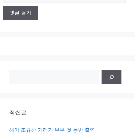
사
이
트
검
색
최신글
해이 조규찬 기러기 부부 첫 동반 출연