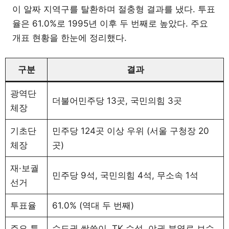
이 알짜 지역구를 탈환하며 절충형 결과를 냈다. 투표
율은 61.0%로 1995년 이후 두 번째로 높았다. 주요
개표 현황을 한눈에 정리했다.
구분
결과
광역단
더불어민주당 13곳, 국민의힘 3곳
체장
기초단
민주당 124곳 이상 우위 (서울 구청장 20
체장
곳)
재·보궐
민주당 9석, 국민의힘 4석, 무소속 1석
선거
투표율
61.0% (역대 두 번째)
주요 특
수도권 싹쓸이, TK 수성, 야권 분열로 보수