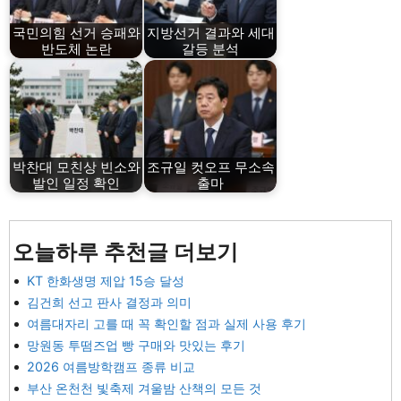
국민의힘 선거 승패와
지방선거 결과와 세대
반도체 논란
갈등 분석
박찬대 모친상 빈소와
조규일 컷오프 무소속
발인 일정 확인
출마
오늘하루 추천글 더보기
KT 한화생명 제압 15승 달성
김건희 선고 판사 결정과 의미
여름대자리 고를 때 꼭 확인할 점과 실제 사용 후기
망원동 투떰즈업 빵 구매와 맛있는 후기
2026 여름방학캠프 종류 비교
부산 온천천 빛축제 겨울밤 산책의 모든 것