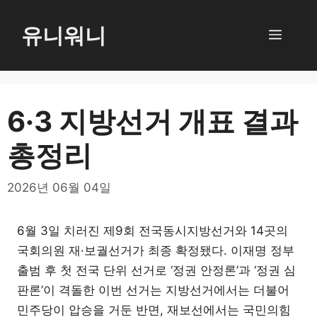
컨
텐
유니워니
메
츠
로
뉴
건
너
6·3 지방선거 개표 결과
뛰
총정리
기
2026년 06월 04일
6월 3일 치러진 제9회 전국동시지방선거와 14곳의
국회의원 재·보궐선거가 최종 확정됐다. 이재명 정부
출범 후 첫 전국 단위 선거로 ‘정권 안정론’과 ‘정권 심
판론’이 격돌한 이번 선거는 지방선거에서는 더불어
민주당이 압승을 거둔 반면, 재보선에서는 국민의힘