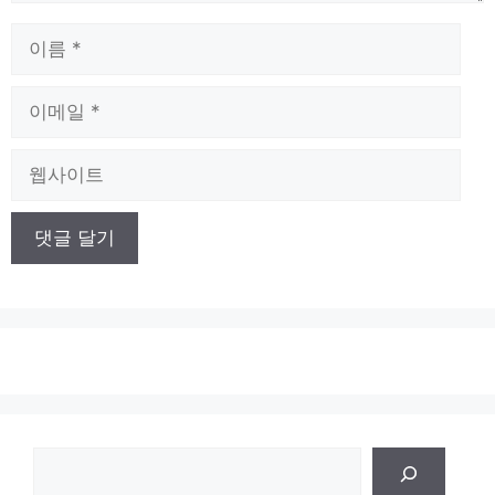
이
름
이
메
일
웹
사
이
트
검
색