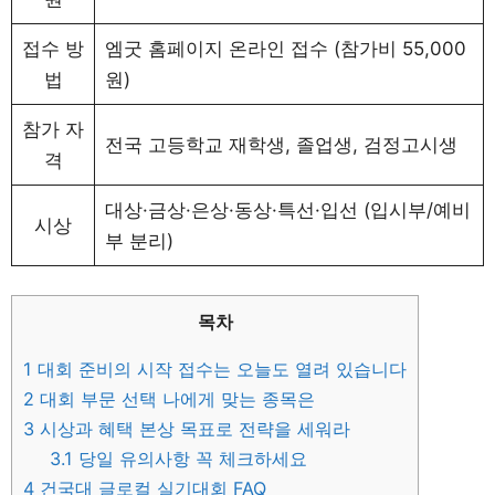
접수 방
엠굿 홈페이지 온라인 접수 (참가비 55,000
법
원)
참가 자
전국 고등학교 재학생, 졸업생, 검정고시생
격
대상·금상·은상·동상·특선·입선 (입시부/예비
시상
부 분리)
목차
1
대회 준비의 시작 접수는 오늘도 열려 있습니다
2
대회 부문 선택 나에게 맞는 종목은
3
시상과 혜택 본상 목표로 전략을 세워라
3.1
당일 유의사항 꼭 체크하세요
4
건국대 글로컬 실기대회 FAQ