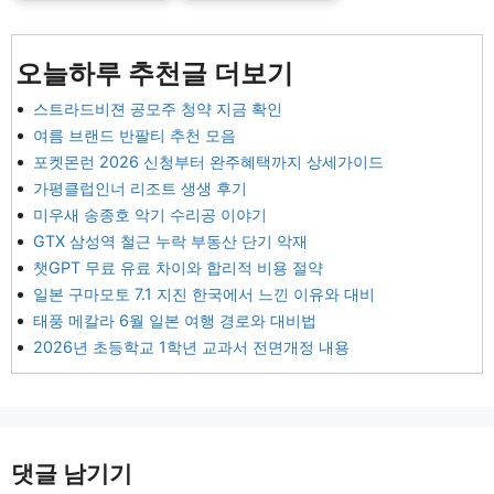
오늘하루 추천글 더보기
스트라드비젼 공모주 청약 지금 확인
여름 브랜드 반팔티 추천 모음
포켓몬런 2026 신청부터 완주혜택까지 상세가이드
가평클럽인너 리조트 생생 후기
미우새 송종호 악기 수리공 이야기
GTX 삼성역 철근 누락 부동산 단기 악재
챗GPT 무료 유료 차이와 합리적 비용 절약
일본 구마모토 7.1 지진 한국에서 느낀 이유와 대비
태풍 메칼라 6월 일본 여행 경로와 대비법
2026년 초등학교 1학년 교과서 전면개정 내용
댓글 남기기