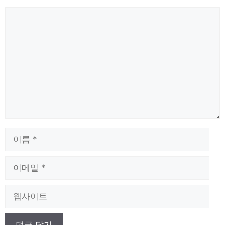
댓
글
이
름
이
메
일
웹
사
이