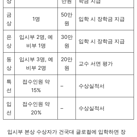
상
만원
학금 지급
금
50만
1명
입학 시 장학금 지급
상
원
은
입시부 2명, 예
30만
입학 시 장학금 지급
상
비부 1명
원
동
입시부 3명, 예
20만
교수 서면 평가
상
비부 2명
원
특
접수인원 약
–
수상실적서
선
15%
입
접수인원 약
–
수상실적서
선
20%
입시부 본상 수상자가 건국대 글로컬에 입학하면 장