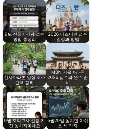
9모 신청기간과 접수
2026 디즈니런 접수
방법 총정리
일정과 방법
MBN 서울마라톤
선사마라톤 일정 코스
2026 접수와 완주 준
완벽 정리
비
9월 모의고사 신청 기
5월29일 놓치면 아쉬
간 놓치지마세요
운 세 가지