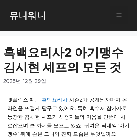
컨
텐
유니워니
메
츠
로
뉴
건
너
흑백요리사2 아기맹수
뛰
김시현 셰프의 모든 것
기
2025년 12월 29일
넷플릭스 예능
흑백요리사
시즌2가 공개되자마자 온
라인을 뜨겁게 달구고 있어요. 특히 흑수저 참가자로
등장한 김시현 셰프가 시청자들의 마음을 단번에 사
로잡으며 큰 화제를 모으고 있죠. 귀여운 닉네임 ‘아기
맹수’ 뒤에 숨은 그녀의 진짜 모습은 무엇일까요.