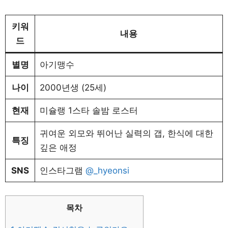
키워
내용
드
별명
아기맹수
나이
2000년생 (25세)
현재
미슐랭 1스타 솔밤 로스터
귀여운 외모와 뛰어난 실력의 갭, 한식에 대한
특징
깊은 애정
SNS
인스타그램
@_hyeonsi
목차