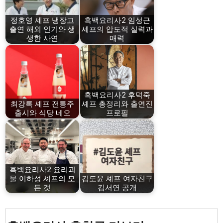
정호영 셰프 냉장고
흑백요리사2 임성근
출연 해외 인기와 생
셰프의 압도적 실력과
생한 사연
매력
흑백요리사2 후덕죽
최강록 셰프 전통주
셰프 총정리와 출연진
출시와 식당 네오
프로필
흑백요리사2 요리괴
물 이하성 셰프의 모
김도윤 셰프 여자친구
든 것
김서연 공개