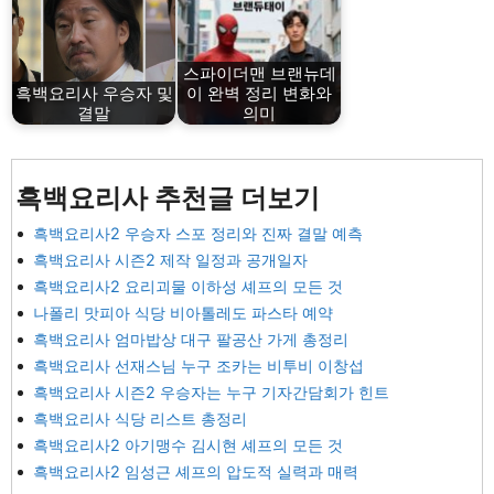
스파이더맨 브랜뉴데
흑백요리사 우승자 및
이 완벽 정리 변화와
결말
의미
흑백요리사 추천글 더보기
흑백요리사2 우승자 스포 정리와 진짜 결말 예측
흑백요리사 시즌2 제작 일정과 공개일자
흑백요리사2 요리괴물 이하성 셰프의 모든 것
나폴리 맛피아 식당 비아톨레도 파스타 예약
흑백요리사 엄마밥상 대구 팔공산 가게 총정리
흑백요리사 선재스님 누구 조카는 비투비 이창섭
흑백요리사 시즌2 우승자는 누구 기자간담회가 힌트
흑백요리사 식당 리스트 총정리
흑백요리사2 아기맹수 김시현 셰프의 모든 것
흑백요리사2 임성근 셰프의 압도적 실력과 매력