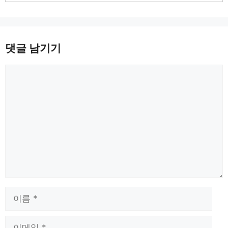
댓글 남기기
댓
글
이
름
이