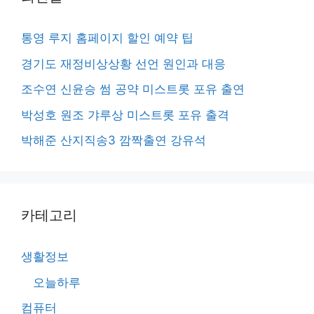
통영 루지 홈페이지 할인 예약 팁
경기도 재정비상상황 선언 원인과 대응
조수연 신윤승 썸 공약 미스트롯 포유 출연
박성호 원조 갸루상 미스트롯 포유 출격
박해준 산지직송3 깜짝출연 강유석
카테고리
생활정보
오늘하루
컴퓨터