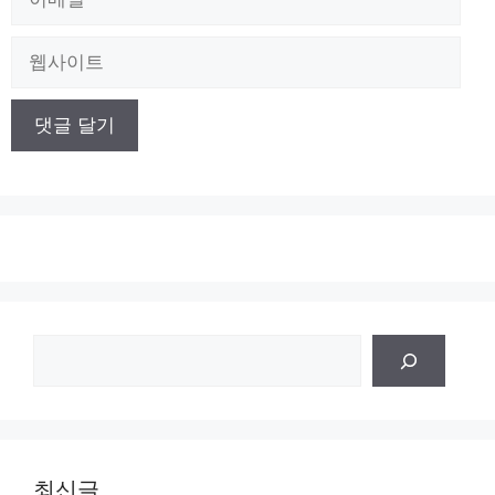
메
일
웹
사
이
트
검
색
최신글