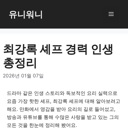
컨
텐
유니워니
메
츠
로
뉴
건
너
최강록 셰프 경력 인생
뛰
총정리
기
2026년 01월 07일
드라마 같은 인생 스토리와 독보적인 요리 실력으로
요즘 가장 핫한 셰프, 최강록 셰프에 대해 알아보려고
해요. 만화에서 영감을 받아 요리의 길로 들어섰고,
방송과 유튜브를 통해 수많은 사랑을 받고 있는 그의
모든 것을 한눈에 정리해 봤어요.