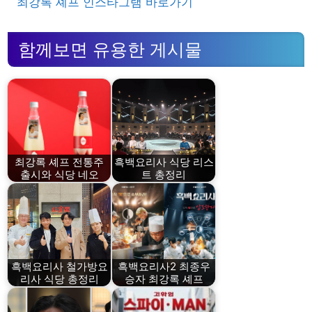
최강록 셰프 인스타그램 바로가기
함께보면 유용한 게시물
최강록 셰프 전통주
흑백요리사 식당 리스
출시와 식당 네오
트 총정리
흑백요리사 철가방요
흑백요리사2 최종우
리사 식당 총정리
승자 최강록 셰프