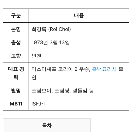
구분
내용
본명
최강록 (Roi Choi)
출생
1978년 3월 13일
고향
인천
대표 경
마스터셰프 코리아 2 우승,
흑백요리사
출
력
연
별명
조림보이, 조림핑, 곁들임 왕
MBTI
ISFJ-T
목차