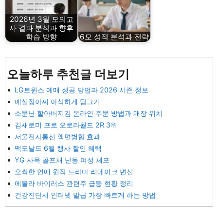
2026년 3월 모의고
사 결과 분석과 향후
학습 방향
6모 성적 분석과 전략
오늘하루 추천글 더보기
LG트윈스 예매 성공 방법과 2026 시즌 정보
매실장아찌 아삭하게 담그기
소문난 할아버지김 온라인 주문 방법과 매장 위치
김새로미 프로 오로라월드 2R 3위
서울전자통신 액면병합 효과
맥도날드 6월 행사 할인 혜택
YG 사옥 골프채 난동 여성 체포
오싹한 연애 원작 드라마 리메이크 변신
에볼라 바이러스 관련주 급등 현황 정리
건강진단서 인터넷 발급 가장 빠르게 하는 방법