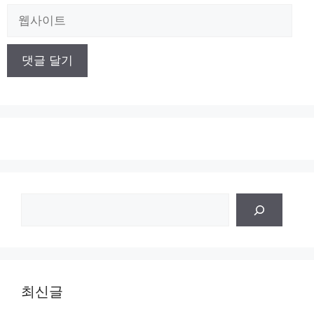
일
웹
사
이
트
검
색
최신글