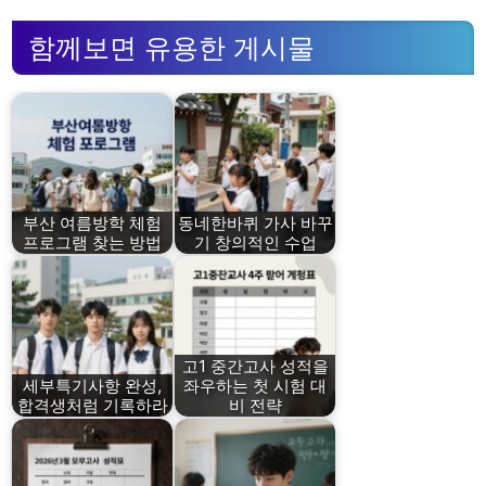
함께보면 유용한 게시물
부산 여름방학 체험
동네한바퀴 가사 바꾸
프로그램 찾는 방법
기 창의적인 수업
고1 중간고사 성적을
세부특기사항 완성,
좌우하는 첫 시험 대
합격생처럼 기록하라
비 전략