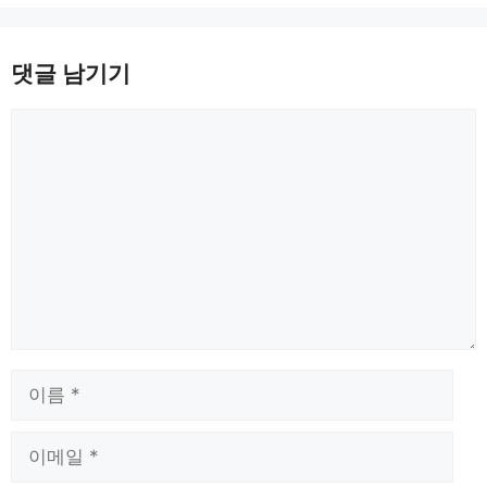
댓글 남기기
댓
글
이
름
이
메