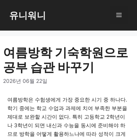
컨
텐
유니워니
메
츠
로
뉴
건
너
여름방학 기숙학원으로
뛰
공부 습관 바꾸기
기
2026년 06월 22일
여름방학은 수험생에게 가장 중요한 시기 중 하나다.
학기 중에는 학교 수업과 과제에 치여 부족한 부분을
제대로 보완할 시간이 없다. 특히 고등학교 2학년이
나 3학년이 되면 내신과 수능을 동시에 준비해야 하
므로 방학을 어떻게 활용하느냐에 따라 성적이 크게