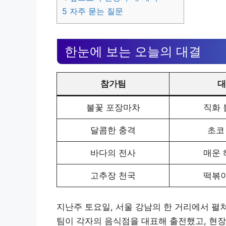
5
자주 묻는 질문
한눈에 보는 오늘의 대결
참가팀
대
불꽃 포장마차
직화 
달콤한 충격
초코
바다의 전사
매운 
고추장 천국
떡볶이
지난주 토요일, 서울 강남의 한 거리에서 펼
팀이 각자의 음식점을 대표해 출전했고, 현