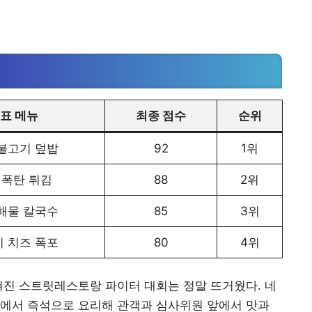
표 메뉴
최종 점수
순위
불고기 덮밥
92
1위
 폭탄 튀김
88
2위
해물 칼국수
85
3위
 치즈 폭포
80
4위
쳐진 스트릿레스토랑 파이터 대회는 정말 뜨거웠다. 네
장에서 즉석으로 요리해 관객과 심사위원 앞에서 맛과