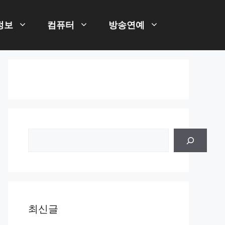
정보
컴퓨터
방송연예
검
색
최신글