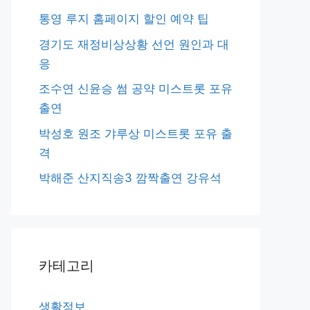
통영 루지 홈페이지 할인 예약 팁
경기도 재정비상상황 선언 원인과 대
응
조수연 신윤승 썸 공약 미스트롯 포유
출연
박성호 원조 갸루상 미스트롯 포유 출
격
박해준 산지직송3 깜짝출연 강유석
카테고리
생활정보