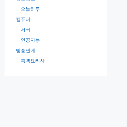
오늘하루
컴퓨터
서버
인공지능
방송연예
흑백요리사