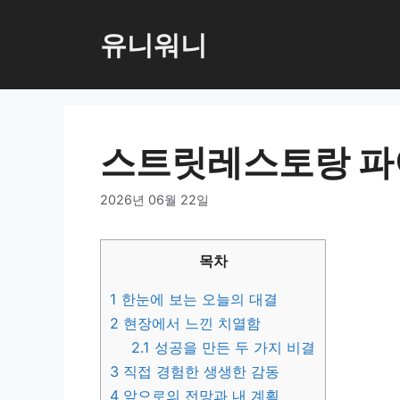
컨
텐
유니워니
츠
로
건
너
스트릿레스토랑 파
뛰
기
2026년 06월 22일
목차
1
한눈에 보는 오늘의 대결
2
현장에서 느낀 치열함
2.1
성공을 만든 두 가지 비결
3
직접 경험한 생생한 감동
4
앞으로의 전망과 내 계획