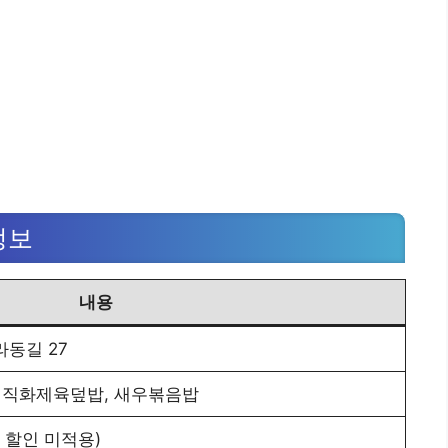
정보
내용
동길 27
 직화제육덮밥, 새우볶음밥
포장 할인 미적용)