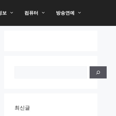
정보
컴퓨터
방송연예
검
색
최신글