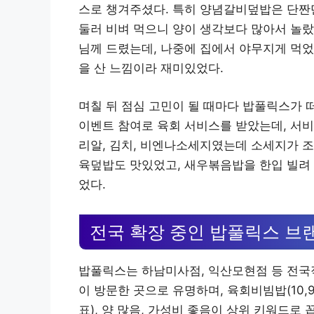
스로 챙겨주셨다. 특히 양념갈비덮밥은 단짠
둘러 비벼 먹으니 양이 생각보다 많아서 놀랐
님께 드렸는데, 나중에 집에서 야무지게 먹었
을 산 느낌이라 재미있었다.
며칠 뒤 점심 고민이 될 때마다 밥풀릭스가 
이벤트 참여로 육회 서비스를 받았는데, 서비
리알, 김치, 비엔나소세지였는데 소세지가 조
육덮밥도 맛있었고, 새우볶음밥을 한입 빌려
었다.
전국 확장 중인 밥풀릭스 브
밥풀릭스는 하남미사점, 익산모현점 등 전국
이 방문한 곳으로 유명하며, 육회비빔밥(10,9
표), 양 많음, 가성비 좋음이 상위 키워드로