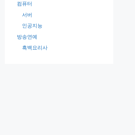
컴퓨터
서버
인공지능
방송연예
흑백요리사