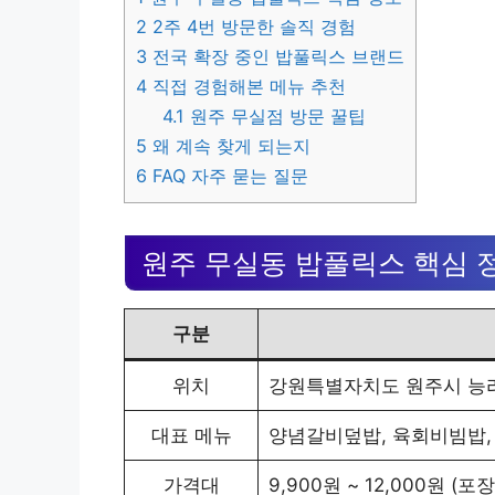
2
2주 4번 방문한 솔직 경험
3
전국 확장 중인 밥풀릭스 브랜드
4
직접 경험해본 메뉴 추천
4.1
원주 무실점 방문 꿀팁
5
왜 계속 찾게 되는지
6
FAQ 자주 묻는 질문
원주 무실동 밥풀릭스 핵심 
구분
위치
강원특별자치도 원주시 능라
대표 메뉴
양념갈비덮밥, 육회비빔밥,
가격대
9,900원 ~ 12,000원 (