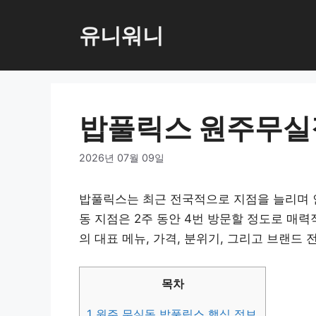
컨
텐
유니워니
츠
로
건
너
밥풀릭스 원주무실
뛰
기
2026년 07월 09일
밥풀릭스는 최근 전국적으로 지점을 늘리며 인
동 지점은 2주 동안 4번 방문할 정도로 매
의 대표 메뉴, 가격, 분위기, 그리고 브랜드
목차
1
원주 무실동 밥풀릭스 핵심 정보