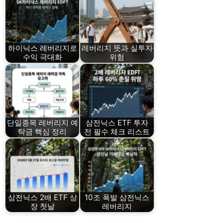
하이닉스 레버리지로
레버리지 뜻과 실투자
수익 극대화
위험
단일종목 레버리지 예
삼전닉스 ETF 투자
탁금 핵심 정리
전 필수 체크 리스트
삼전닉스 2배 ETF 상
10조 폭발 삼전닉스
장 첫날
레버리지