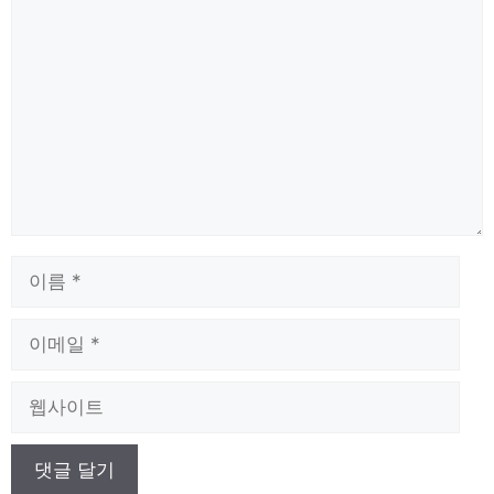
댓
글
이
름
이
메
일
웹
사
이
트