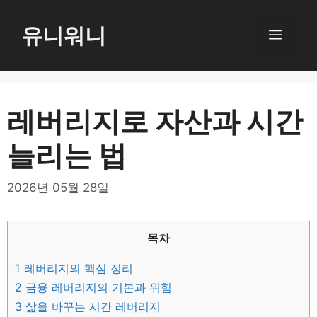
컨
텐
유니워니
메
츠
로
뉴
건
너
레버리지로 자산과 시간
뛰
늘리는 법
기
2026년 05월 28일
목차
1
레버리지의 핵심 정리
2
금융 레버리지의 기본과 위험
3
삶을 바꾸는 시간 레버리지