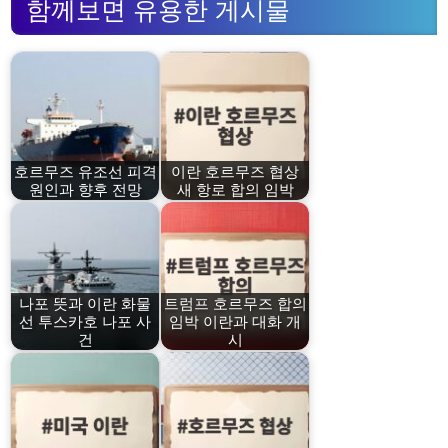
함께보면 유용한 게시물
호르무즈 유조선 피격
이란 호르무즈 협상
원인과 향후 전망
새 항로 합의 임박
나포 뜻과 이란 화물
트럼프 호르무즈 합의
선 투스카호 나포 사
임박 이란과 대화 개
건
시