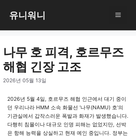
컨
텐
유니워니
메
츠
로
뉴
건
너
나무 호 피격, 호르무즈
뛰
해협 긴장 고조
기
2026년 05월 13일
2026년 5월 4일, 호르무즈 해협 인근에서 대기 중이
던 우리나라 HMM 소속 화물선 ‘나무(NAMU) 호’의
기관실에서 갑작스러운 폭발과 화재가 발생했습니다.
다행히 침몰이나 대규모 인명 피해는 없었지만, 선박
은 항해 능력을 상실하고 현재 예인 중입니다. 정부는