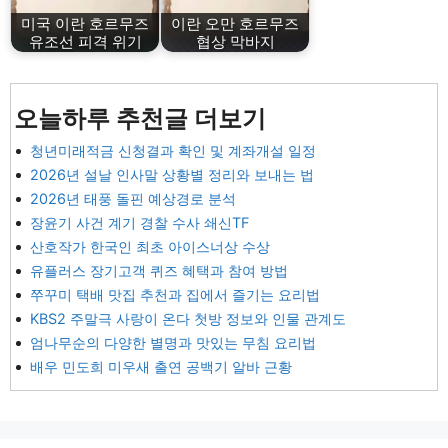
미국 이란 호르무즈
이란 오만 호르무즈
유조선 피격 위기
협상 막바지
오늘하루 추천글 더보기
청년미래적금 신청결과 확인 및 계좌개설 일정
2026년 설날 인사말 상황별 정리와 보내는 법
2026년 태풍 돌핀 예상경로 분석
장윤기 사건 계기 경찰 수사 쇄신TF
산호작가 한국인 최초 아이스너상 수상
유플러스 장기고객 퀴즈 혜택과 참여 방법
쭈꾸미 택배 맛집 추천과 집에서 즐기는 요리법
KBS2 주말극 사랑이 온다 첫방 정보와 인물 관계도
엄나무순의 다양한 별명과 맛있는 무침 요리법
배우 민도희 미우새 출연 공백기 알바 근황