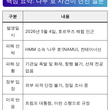
핵심 요약: 나무 호 사건이 던진 질문
구분
내용
발생일
2026년 5월 4일, 호르무즈 해협 인근
시
피해 선
HMM 소속 ‘나무 호'(NAMU), 컨테이너선
박
피해 상
기관실 폭발 및 화재, 항행 불가, 선체 천공
황
없음
정부 입
외부 피격 단정 불가, 정밀 조사 중
장
미국 반
트럼프 대통령, 이란 소행으로 규정
응