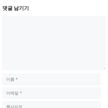
댓글 남기기
댓
글
이
름
이
메
일
웹