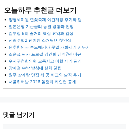
오늘하루 추천글 더보기
양평세미원 연꽃축제 야간개장 후기와 팁
일본은행 기준금리 동결 영향과 전망
김부장 8회 줄거리 핵심 요약과 감상
신랑수업2 진이한 소개팅녀 첫인상
원추천인국 루드베키아 꽃말 개화시기 키우기
조순표 판사 프로필 김건희 징역7년 이유
수지구청한의원 교통사고 어혈 제거 관리
장마철 수박 받침대 설치 꿀팁
원주 삼계탕 맛집 세 곳 비교와 솔직 후기
서울워터밤 2026 일정과 라인업 공개
댓글 남기기
댓