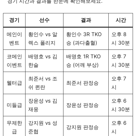
경기 시간과 결과를 한눈에 확인해보세요.
경기
선수
결과
시간
메인이
황인수 vs 알
황인수 3R TKO
오후 8
벤트
렉스 폴리지
승 (과다출혈)
시 30분
코메인
배명호 vs 김
배명호 1R TKO
오후 7
이벤트
한슬
승 (어깨 부상)
시 30분
최준서 vs 조
오후 7
웰터급
최준서 판정승
쉬 퀸란
시
장윤성 vs 김
오후 6
미들급
장윤성 판정승
재웅
시 30분
무제한
강지원 vs 성
오후 6
강지원 판정승
급
준협
시