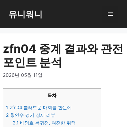
컨
텐
유니워니
메
츠
로
뉴
건
너
zfn04 중계 결과와 관전
뛰
포인트 분석
기
2026년 05월 11일
목차
1
zfn04 블러드문 대회를 한눈에
2
황인수 경기 상세 리뷰
2.1
배명호 복귀전, 여전한 위력