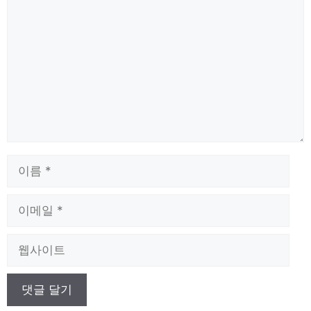
글
이
름
이
메
일
웹
사
이
트