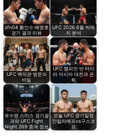
zfn04 황인수 배명호
UFC 2026 6월 빅매
경기 결과 리뷰
치 분석
UFC 챔피언 반 타이
UFC 백악관 방문의
라 아시아 대전과 은
비밀
퇴
유수영 스미스 경기결
오늘 UFC 경기일정
과와 UFC Fight
안칼라예프vs구스코
Night 269 중계 정보
프