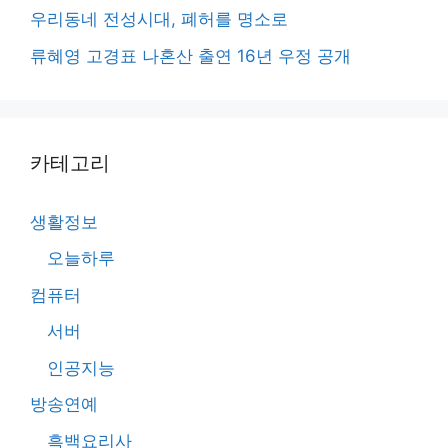
우리동네 전성시대, 폐허를 명소로
류혜영 고경표 나혼산 출연 16년 우정 공개
카테고리
생활정보
오늘하루
컴퓨터
서버
인공지능
방송연예
흑백요리사