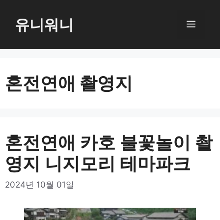
컨
텐
유니워니
메
츠
로
뉴
건
너
혼전연애 촬영지
뛰
기
혼전연애 카호 불꽃놀이 촬
영지 니지모리 테마파크
2024년 10월 01일