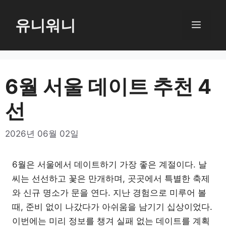
컨
텐
유니워니
메
츠
로
뉴
건
너
6월 서울 데이트 추천 4
뛰
선
기
2026년 06월 02일
6월은 서울에서 데이트하기 가장 좋은 계절이다. 날
씨는 선선하고 꽃은 만개하며, 곳곳에서 특별한 축제
와 신규 명소가 문을 연다. 지난 경험으로 미루어 볼
때, 준비 없이 나갔다가 아쉬움을 남기기 십상이었다.
이번에는 미리 정보를 챙겨 실패 없는 데이트를 계획