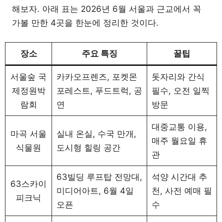
해보자. 아래 표는 2026년 6월 서울과 근교에서 꼭
가볼 만한 4곳을 한눈에 정리한 것이다.
장소
주요 특징
꿀팁
서울숲 국
카카오프렌즈, 포켓몬
돗자리와 간식
제정원박
포레스트, 푸드트럭, 공
필수, 오전 일찍
람회
연
방문
대중교통 이용,
마곡 서울
실내 온실, 수국 만개,
매주 월요일 휴
식물원
도시형 힐링 공간
관
63빌딩 루프탑 전망대,
석양 시간대 추
63스카이
미디어아트, 6월 4일
천, 사전 예매 필
피크닉
오픈
수