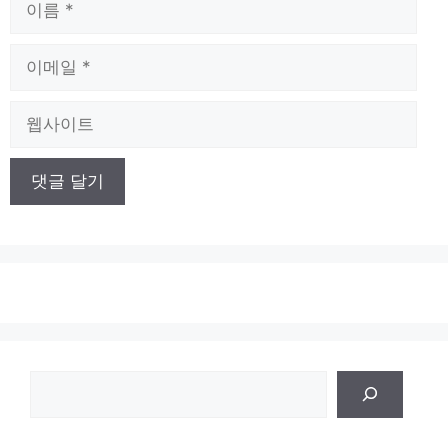
름
이
메
일
웹
사
이
트
검
색