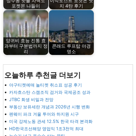
성수동 핫플 차백도
이삭토스트 포켓몬 뱃
포켓몬 나들이
지 4탄 후기
양귀비 효능 진통 효
과부터 구분법까지 정
콘래드 루프탑 야경
리
명소
오늘하루 추천글 더보기
야구티켓예매 놀티켓 취소표 성공 후기
카자흐스탄 스캠조직 검거와 국제공조 성과
JTBC 회생 비밀과 전망
부동산 보유세란 개념과 2026년 시행 변화
펜웨이 파크 겨울 투어와 하지원 시구
미국 강제노동 관세 12.5% 한국 타격 본격화
HD한국조선해양 영업익 1조3천억 최대
뉴슈가 넣고 옥수수 삶는 꿀팁