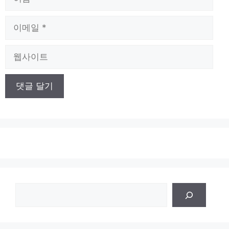
름
이
메
일
웹
사
이
트
검
색