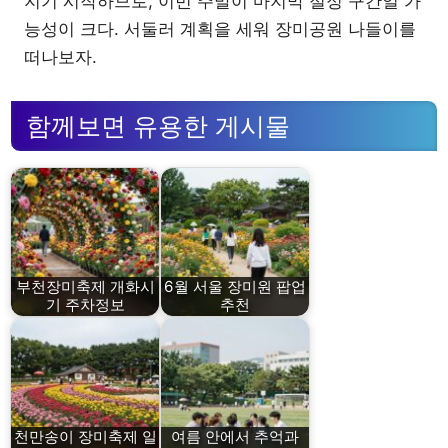
지기 시작하므로, 이번 주말이 마지막 절정 구간일 가
능성이 크다. 서둘러 계획을 세워 장미공원 나들이를
떠나보자.
함께보면 유용한 게시물
부천장미축제 개화시
6월 서울 장미원 팝업
기 주차정보
추천
천만송이 장미축제 일
여름 안에서 추억과