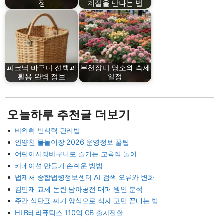
정
계절을 만나는 법
피크닉 바구니 선택과
부천장미 명소와 축제
활용 완벽 정보
일정
오늘하루 추천글 더보기
바위취 번식력 관리법
안양천 물놀이장 2026 운영정보 꿀팁
어린이시장바구니로 즐기는 교육적 놀이
카네이션 만들기 손쉬운 방법
법제처 종합법령정보센터 AI 검색 오류와 변화
김민재 교체 논란 남아공전 대패 원인 분석
주간 식단표 짜기 양식으로 식사 고민 끝내는 법
HLB테라퓨틱스 110억 CB 출자전환