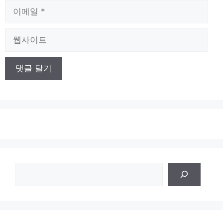
이
메
일
웹
사
이
트
검
색