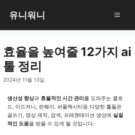
컨
텐
유니워니
메
츠
로
뉴
건
너
효율을 높여줄 12가지 ai
뛰
툴 정리
기
2024년 11월 13일
생산성 향상
과
효율적인 시간 관리
를 도와주는 클로
드, 미드저니, 런웨이, 퍼플렉시티등 다양한 툴들은
글쓰기, 영상 제작, 검색, 프레젠테이션 생성에
실질
적인 도움
을 받을 수 있게 될 것입니다.