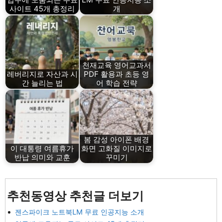
사이트 45개 총정리
개
천재교육 영어교과서
레버리지로 자산과 시
PDF 활용과 초등 영
간 늘리는 법
어 학습 전략
봄 감성 아이폰 배경
이 대통령 여름휴가
화면 고화질 이미지로
반납 의미와 교훈
꾸미기
추천동영상 추천글 더보기
젠스파이크 노트북LM 무료 인공지능 소개