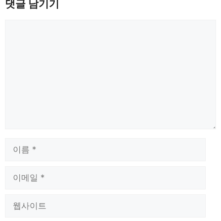
댓글 남기기
댓
글
이
름
이
메
일
웹
사