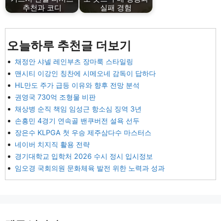
추천과 코디
실패 경험
오늘하루 추천글 더보기
채정안 샤넬 레인부츠 장마룩 스타일링
맨시티 이강인 칭찬에 시메오네 감독이 답하다
HL만도 주가 급등 이유와 향후 전망 분석
권영국 730억 조형물 비판
채상병 순직 책임 임성근 항소심 징역 3년
손흥민 4경기 연속골 밴쿠버전 설욕 선두
장은수 KLPGA 첫 우승 제주삼다수 마스터스
네이버 치지직 활용 전략
경기대학교 입학처 2026 수시 정시 입시정보
임오경 국회의원 문화체육 발전 위한 노력과 성과