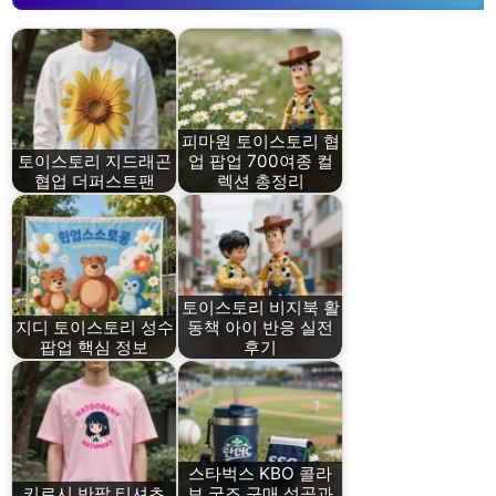
피마원 토이스토리 협
토이스토리 지드래곤
업 팝업 700여종 컬
협업 더퍼스트팬
렉션 총정리
토이스토리 비지북 활
지디 토이스토리 성수
동책 아이 반응 실전
팝업 핵심 정보
후기
스타벅스 KBO 콜라
키르시 반팔 티셔츠
보 굿즈 구매 성공과