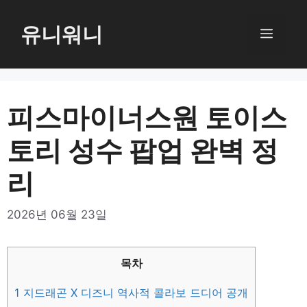
컨
텐
유니워니
메
츠
로
뉴
건
너
피스마이너스원 토이스
뛰
토리 성수 팝업 완벽 정
기
리
2026년 06월 23일
목차
1
지드래곤 X 디즈니 역사적 콜라보 드디어 공개