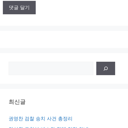
이
트
검
색
최신글
권영찬 검찰 송치 사건 총정리