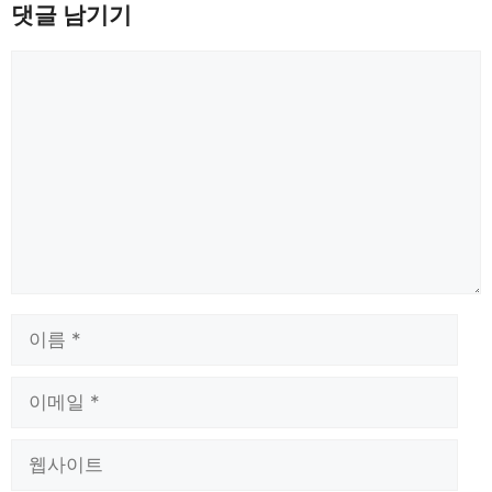
댓글 남기기
댓
글
이
름
이
메
일
웹
사