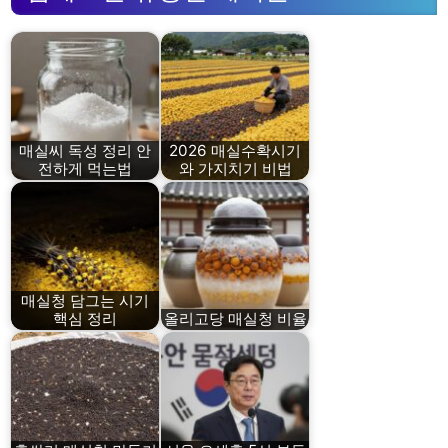
매실씨 독성 정리 안
2026 매실수확시기
전하게 먹는법
와 가지치기 비법
매실청 담그는 시기
핵심 정리
올리고당 매실청 비율