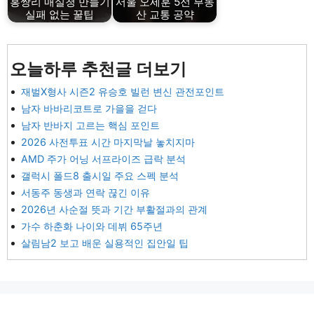
홍쌍리 매실청 만들기
서울 오세훈 5선 부동
실패 없는 꿀팁
산 교통 공약
오늘하루 추천글 더보기
재벌X형사 시즌2 유승호 빌런 변신 관전포인트
남자 바바리코트로 가을을 걷다
남자 반바지 고르는 핵심 포인트
2026 사전투표 시간 마지막날 놓치지마
AMD 주가 어닝 서프라이즈 급락 분석
갤럭시 폴드8 출시일 주요 스펙 분석
서동주 동생과 연락 끊긴 이유
2026년 사순절 뜻과 기간 부활절과의 관계
가수 하춘화 나이와 데뷔 65주년
살림남2 보고 배운 실용적인 집안일 팁