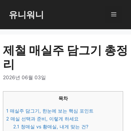
컨
텐
유니워니
메
츠
로
뉴
건
너
제철 매실주 담그기 총정
뛰
리
기
2026년 06월 03일
목차
1
매실주 담그기, 한눈에 보는 핵심 포인트
2
매실 선택과 준비, 이렇게 하세요
2.1
청매실 vs 황매실, 내게 맞는 건?