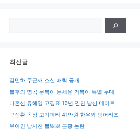
검
색
최신글
김민하 주근깨 소신 매력 공개
불후의 명곡 문북이 문세윤 거북이 특별 무대
나혼산 류혜영 고경표 16년 찐친 남산 데이트
구성환 옥상 고기파티 41만원 한우와 덩어리즈
유아인 남사친 볼뽀뽀 근황 논란