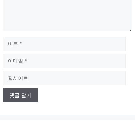
이
름
이
메
일
웹
사
이
트