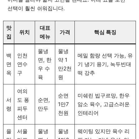
선택이 훨씬 쉬워집니다.
맛
대표
위치
가격
핵심 특징
집
메뉴
물냉
물냉
백
인천
메밀 함량 선택 가능, 유
면, 한
약 1
면
연수
기 냉기 용기, 녹두빈대
우 수
만2천
옥
구
떡 강추
육
원
여의
순면
미쉐린 빕구르망, 한우
서
도 퐁
순면,
1만7
암소 육수, 고급스러운
령
피두
만두
천원
인테리어
센터
을
서울
물냉
물냉
웨이팅 있지만 육수 리