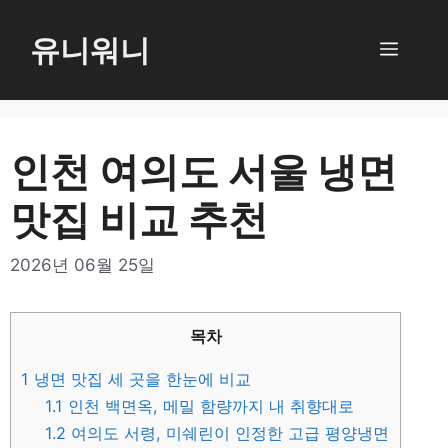
컨
텐
유니워니
메
츠
로
뉴
건
너
인천 여의도 서울 냉면
뛰
맛집 비교 추천
기
2026년 06월 25일
목차
1
냉면 맛집 세 곳을 한눈에 비교
1.1
인천 백면옥, 메밀 함량까지 내 취향대로
1.2
여의도 서령, 미쉐린이 인정한 고급 평양냉면