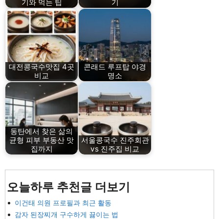
기와 먹는 팁
기
대전콩국수맛집 4곳
콘래드 루프탑 야경
비교
명소
동탄에서 찾은 삶의
균형 피부 부동산 맛
서울콩국수 진주회관
집까지
vs 진주집 비교
오늘하루 추천글 더보기
이건태 의원 프로필과 최근 활동
감자 된장찌개 구수하게 끓이는 법