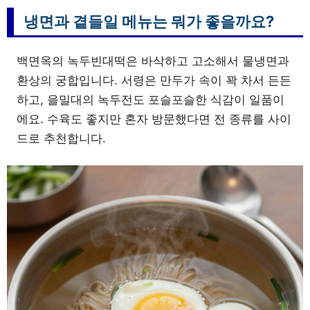
냉면과 곁들일 메뉴는 뭐가 좋을까요?
백면옥의 녹두빈대떡은 바삭하고 고소해서 물냉면과
환상의 궁합입니다. 서령은 만두가 속이 꽉 차서 든든
하고, 을밀대의 녹두전도 포슬포슬한 식감이 일품이
에요. 수육도 좋지만 혼자 방문했다면 전 종류를 사이
드로 추천합니다.