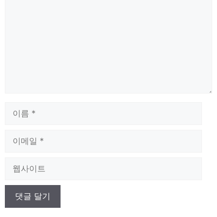
글
이
름
이
메
일
웹
사
이
트