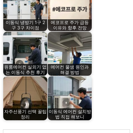
이동식 냉방기 1구 2
에코프로 주가 급등
구 3구 차이점
이유와 향후 전망
원룸에어컨 실외기 없
에어컨 물샘 원인과
는 이동식 추천 후기
해결 방법
자주선풍기 선택 꿀팁
이동식 에어컨 설치방
정리
법 직접 해보니