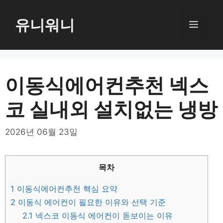
컨
텐
유니워니
메
츠
로
뉴
건
너
이동식에어컨추천 넥스
뛰
코 실내외 설치없는 냉방
기
2026년 06월 23일
목차
1
이동식에어컨추천 핵심 요약
2
이동식 에어컨이 필요한 이유와 선택 기준
2.1
넥스코 이동식 에어컨이 돋보이는 이유