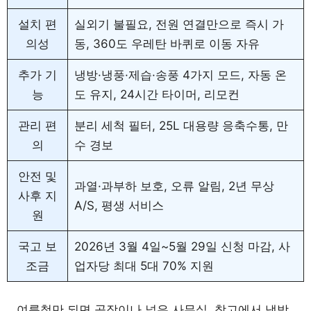
설치 편
실외기 불필요, 전원 연결만으로 즉시 가
의성
동, 360도 우레탄 바퀴로 이동 자유
추가 기
냉방·냉풍·제습·송풍 4가지 모드, 자동 온
능
도 유지, 24시간 타이머, 리모컨
관리 편
분리 세척 필터, 25L 대용량 응축수통, 만
의
수 경보
안전 및
과열·과부하 보호, 오류 알림, 2년 무상
사후 지
A/S, 평생 서비스
원
국고 보
2026년 3월 4일~5월 29일 신청 마감, 사
조금
업자당 최대 5대 70% 지원
여름철만 되면 공장이나 넓은 사무실, 창고에서 냉방