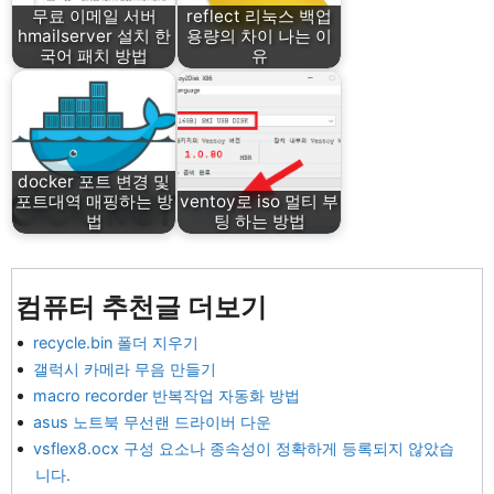
무료 이메일 서버
reflect 리눅스 백업
hmailserver 설치 한
용량의 차이 나는 이
국어 패치 방법
유
docker 포트 변경 및
포트대역 매핑하는 방
ventoy로 iso 멀티 부
법
팅 하는 방법
컴퓨터 추천글 더보기
recycle.bin 폴더 지우기
갤럭시 카메라 무음 만들기
macro recorder 반복작업 자동화 방법
asus 노트북 무선랜 드라이버 다운
vsflex8.ocx 구성 요소나 종속성이 정확하게 등록되지 않았습
니다.