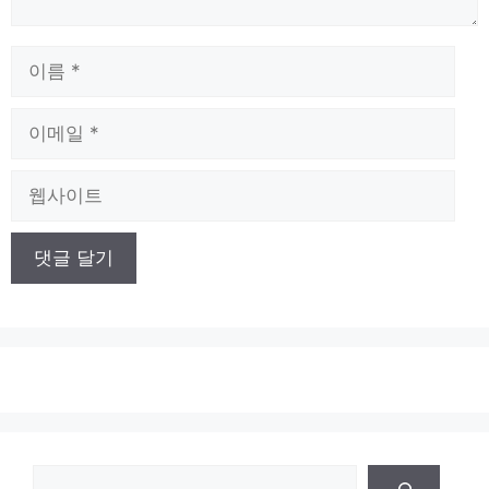
이
름
이
메
일
웹
사
이
트
검