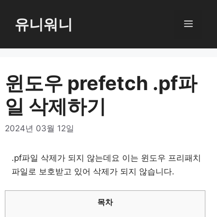
컨
텐
유니워니
메
츠
로
뉴
건
너
윈도우 prefetch .pf파
뛰
일 삭제하기
기
2024년 03월 12일
.pf파일 삭제가 되지 않는데요 이는 윈도우 프리패치
파일로 보호받고 있어 삭제가 되지 않습니다.
목차