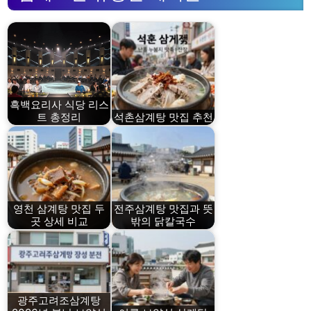
흑백요리사 식당 리스
트 총정리
석촌삼계탕 맛집 추천
영천 삼계탕 맛집 두
전주삼계탕 맛집과 뜻
곳 상세 비교
밖의 닭칼국수
광주고려조삼계탕