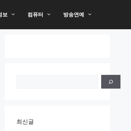
정보
컴퓨터
방송연예
검
색
최신글