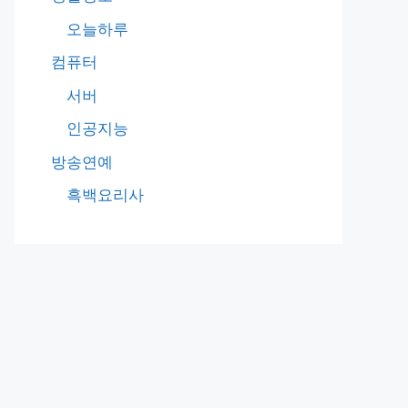
오늘하루
컴퓨터
서버
인공지능
방송연예
흑백요리사