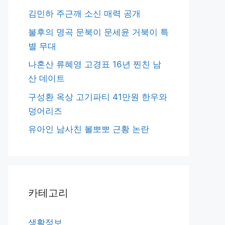
김민하 주근깨 소신 매력 공개
불후의 명곡 문북이 문세윤 거북이 특
별 무대
나혼산 류혜영 고경표 16년 찐친 남
산 데이트
구성환 옥상 고기파티 41만원 한우와
덩어리즈
유아인 남사친 볼뽀뽀 근황 논란
카테고리
생활정보