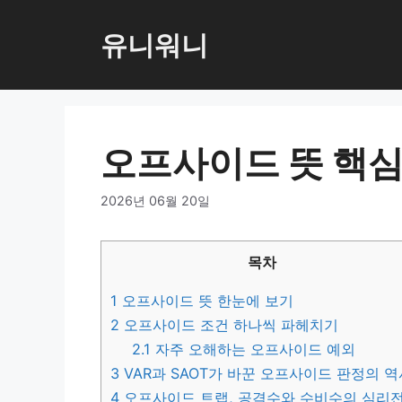
컨
텐
유니워니
츠
로
건
너
오프사이드 뜻 핵심
뛰
기
2026년 06월 20일
목차
1
오프사이드 뜻 한눈에 보기
2
오프사이드 조건 하나씩 파헤치기
2.1
자주 오해하는 오프사이드 예외
3
VAR과 SAOT가 바꾼 오프사이드 판정의 역
4
오프사이드 트랩, 공격수와 수비수의 심리