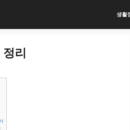
생활
 정리
사
전