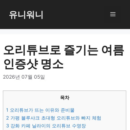
컨
텐
유니워니
메
츠
로
뉴
건
너
오리튜브로 즐기는 여름
뛰
인증샷 명소
기
2026년 07월 05일
목차
1
오리튜브가 뜨는 이유와 준비물
2
가평 블루샤크 초대형 오리튜브와 빠지 체험
3
강화 카페 닐라이의 오리튜브 수영장