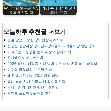
수영장 펜션 추천 4곳
가평 수상레저펜션 1
유형별 선택 팁
박2일 후기
오늘하루 추천글 더보기
봄을 담은 구수한 냉이된장국 레시피
신상진 성남시장 경기남부광역철도 국가철도망 반영 총력
미국 2분기 성장률 둔화 시장 예상치 하회
전자레인지 마늘까는법
2026 청년미래적금 신청 방법 조건 이자 은행 비교 총정리
이소영 국회의원 프로필 알아보기
배우 예지원 나이 53세 건강 비법
홍해 봉쇄 위기 한국 피해 최소화 전략
엄나무순 데치기와 맛있는 요리법
경기도 풀빌라 3곳 비교 후기