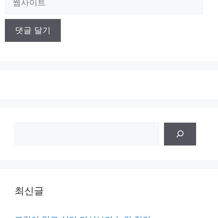
사
이
트
검
색
최신글