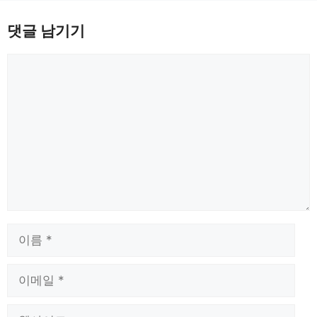
댓글 남기기
댓
글
이
름
이
메
일
웹