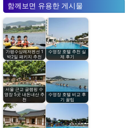
함께보면 유용한 게시물
가평수상레저펜션 1
수영장 호텔 추천 실
박2일 패키지 추천
제 후기
서울 근교 글램핑 수
영장 5곳 내돈내산 추
수영장 호텔 비교 후
천
기 꿀팁