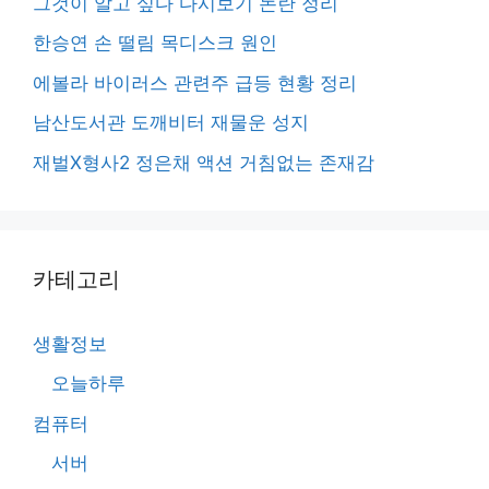
그것이 알고 싶다 다시보기 논란 정리
한승연 손 떨림 목디스크 원인
에볼라 바이러스 관련주 급등 현황 정리
남산도서관 도깨비터 재물운 성지
재벌X형사2 정은채 액션 거침없는 존재감
카테고리
생활정보
오늘하루
컴퓨터
서버