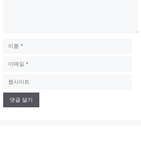
이
름
이
메
일
웹
사
이
트