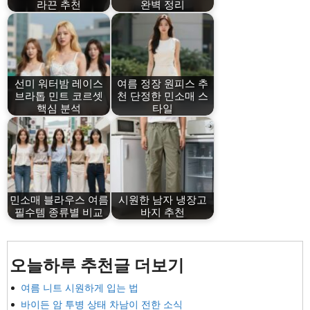
라끈 추천
완벽 정리
선미 워터밤 레이스
여름 정장 원피스 추
브라톱 민트 코르셋
천 단정한 민소매 스
핵심 분석
타일
민소매 블라우스 여름
시원한 남자 냉장고
필수템 종류별 비교
바지 추천
오늘하루 추천글 더보기
여름 니트 시원하게 입는 법
바이든 암 투병 상태 차남이 전한 소식