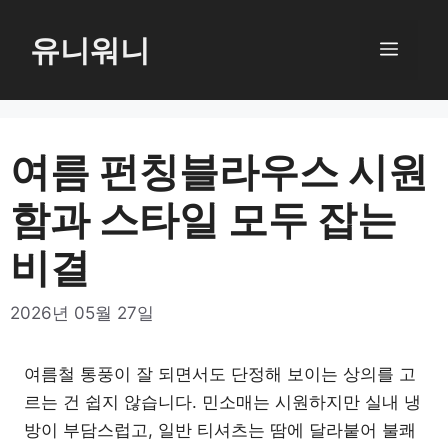
컨
텐
유니워니
메
츠
로
뉴
건
너
여름 펀칭블라우스 시원
뛰
함과 스타일 모두 잡는
기
비결
2026년 05월 27일
여름철 통풍이 잘 되면서도 단정해 보이는 상의를 고
르는 건 쉽지 않습니다. 민소매는 시원하지만 실내 냉
방이 부담스럽고, 일반 티셔츠는 땀에 달라붙어 불쾌