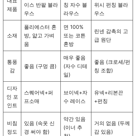
대표
이스 반팔 블라
칭 자수 블
위시 펀칭 블라
제품
우스
라우스
우스
폴리에스터 혼
면 100%
린넨 감촉의 고
소재
방, 얇고 가벼
또는 코튼
급 원단
움
혼방
매우 좋음
통풍
좋음 (크로셰/펀
좋음 (구멍 큼)
(자수 디테
감
칭 조합)
일)
디자
스퀘어넥+퍼
브이넥+자
유넥+리본끈
인 포
프소매
수 레이스
+펀칭
인트
약간 있음
비침
있음 (속옷 신
거의 없음 (두께
(이너 추
정도
경 써야 함)
감 있음)
천)