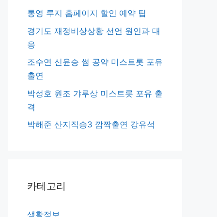
통영 루지 홈페이지 할인 예약 팁
경기도 재정비상상황 선언 원인과 대
응
조수연 신윤승 썸 공약 미스트롯 포유
출연
박성호 원조 갸루상 미스트롯 포유 출
격
박해준 산지직송3 깜짝출연 강유석
카테고리
생활정보