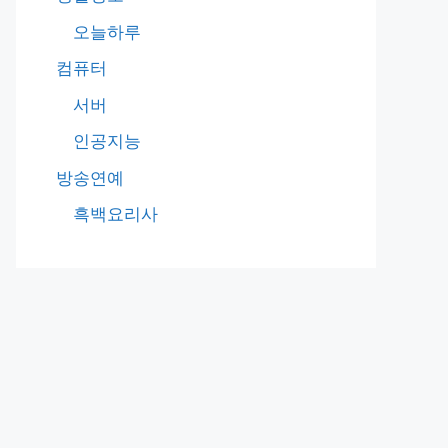
오늘하루
컴퓨터
서버
인공지능
방송연예
흑백요리사