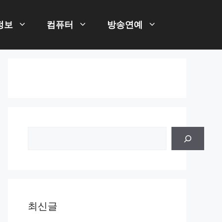
정보
컴퓨터
방송연예
검
색
최신글