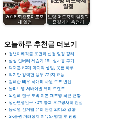
2026 퇴촌토마토축
보령 머드축제 일정과
제 일정
즐길거리 총정리
오늘하루 추천글 더보기
청년미래적금 조건과 신청 일정 정리
삼성 인버터 제습기 18L 실사용 후기
탁재훈 50대 마지막 생일, 웃픈 하루
작지만 강력한 앵두 7가지 효능
김혜준 배우 최애의 사원 로코 변신
올리브영 서바이벌 뷰티 트렌드
외질혜 철구 도박 이혼 재조명 최근 근황
생산연령인구 70% 붕괴 초고령사회 현실
윤석열 선거법 유죄 판결 의미와 영향
SK증권 거래정지 이유와 병합 후 전망