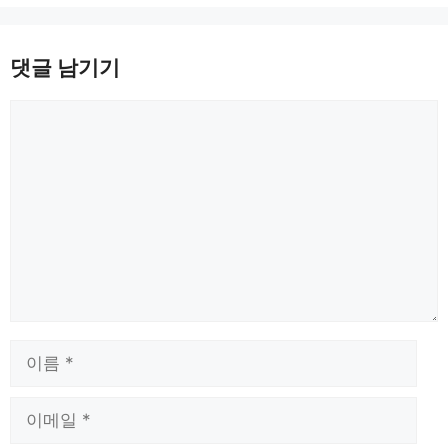
댓글 남기기
댓
글
이
름
이
메