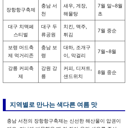
충남 서
새우, 게장,
7월 말~8월
장항항구축제
천
해물탕
초
대구 치맥페
대구 두
치킨, 맥주,
7월 중순
스티벌
류공원
튀김
보령 머드축
충남 보
대하, 조개구
7월~8월
제 먹거리존
령
이, 막걸리
강릉 커피축
강원 강
커피, 디저트,
8월 중순
제
릉
샌드위치
지역별로 만나는 색다른 여름 맛
충남 서천의 장항항구축제는 신선한 해산물이 압권이