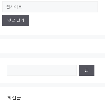
일
웹
사
이
트
검
색
최신글