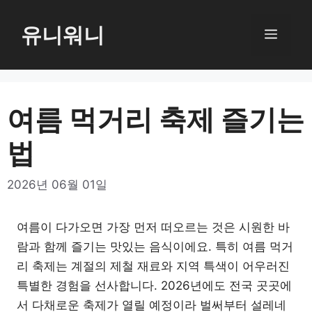
컨
텐
유니워니
메
츠
로
뉴
건
너
여름 먹거리 축제 즐기는
뛰
법
기
2026년 06월 01일
여름이 다가오면 가장 먼저 떠오르는 것은 시원한 바
람과 함께 즐기는 맛있는 음식이에요. 특히 여름 먹거
리 축제는 계절의 제철 재료와 지역 특색이 어우러진
특별한 경험을 선사합니다. 2026년에도 전국 곳곳에
서 다채로운 축제가 열릴 예정이라 벌써부터 설레네