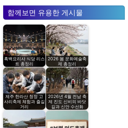
함께보면 유용한 게시물
흑백요리사 식당 리스
2026 봄 문화예술축
트 총정리
제 총정리
제주 한라산 청정 고
2026년 4월 전남 축
사리축제 체험과 즐길
제 진도 신비의 바닷
거리
길과 신안 수선화