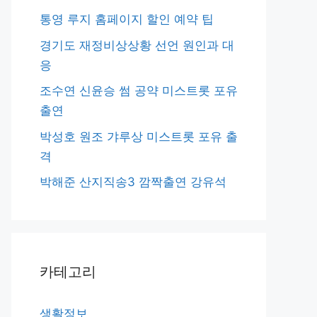
통영 루지 홈페이지 할인 예약 팁
경기도 재정비상상황 선언 원인과 대
응
조수연 신윤승 썸 공약 미스트롯 포유
출연
박성호 원조 갸루상 미스트롯 포유 출
격
박해준 산지직송3 깜짝출연 강유석
카테고리
생활정보