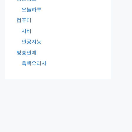
오늘하루
컴퓨터
서버
인공지능
방송연예
흑백요리사