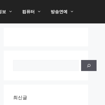
정보
컴퓨터
방송연예
검
색
최신글