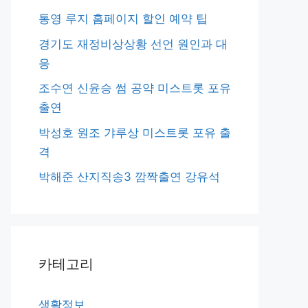
통영 루지 홈페이지 할인 예약 팁
경기도 재정비상상황 선언 원인과 대
응
조수연 신윤승 썸 공약 미스트롯 포유
출연
박성호 원조 갸루상 미스트롯 포유 출
격
박해준 산지직송3 깜짝출연 강유석
카테고리
생활정보