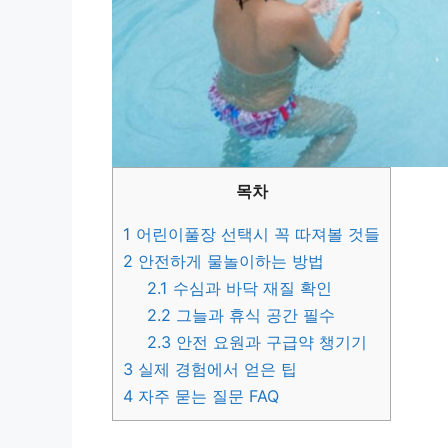
목차
1
어린이풀장 선택시 꼭 따져볼 것들
2
안전하게 물놀이하는 방법
2.1
수심과 바닥 재질 확인
2.2
그늘과 휴식 공간 필수
2.3
안전 요원과 구급약 챙기기
3
실제 경험에서 얻은 팁
4
자주 묻는 질문 FAQ