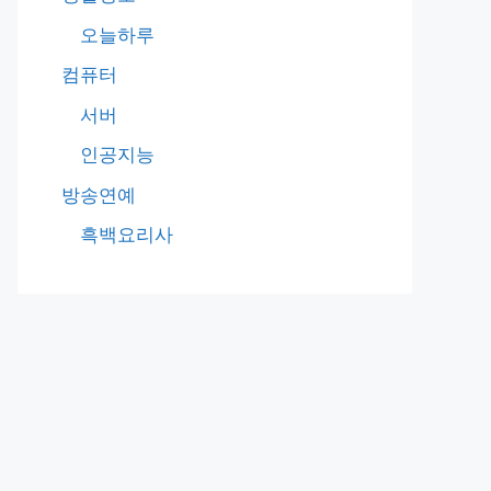
오늘하루
컴퓨터
서버
인공지능
방송연예
흑백요리사