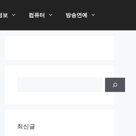
정보
컴퓨터
방송연예
검
색
최신글