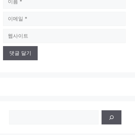
름
이
메
일
웹
사
이
트
검
색