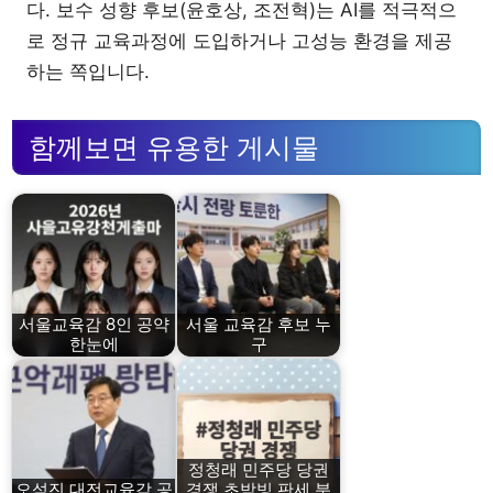
다. 보수 성향 후보(윤호상, 조전혁)는 AI를 적극적으
로 정규 교육과정에 도입하거나 고성능 환경을 제공
하는 쪽입니다.
함께보면 유용한 게시물
서울교육감 8인 공약
서울 교육감 후보 누
한눈에
구
정청래 민주당 당권
오석진 대전교육감 공
경쟁 초박빙 판세 분