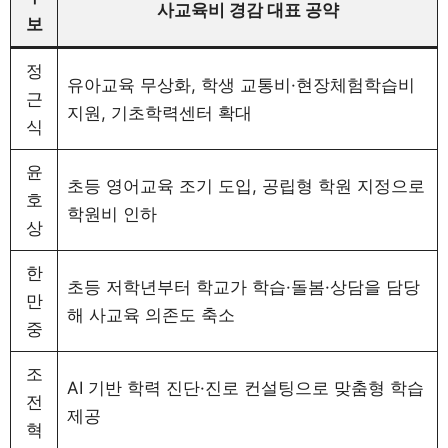
사교육비 경감 대표 공약
보
정
유아교육 무상화, 학생 교통비·현장체험학습비
근
지원, 기초학력센터 확대
식
윤
초등 영어교육 조기 도입, 공립형 학원 지정으로
호
학원비 인하
상
한
초등 저학년부터 학교가 학습·돌봄·상담을 담당
만
해 사교육 의존도 축소
중
조
AI 기반 학력 진단·진로 컨설팅으로 맞춤형 학습
전
제공
혁