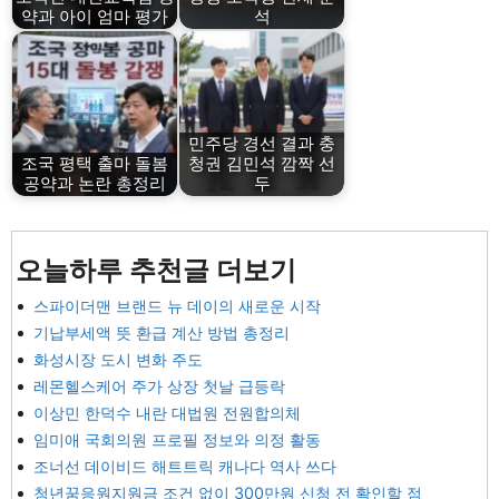
약과 아이 엄마 평가
석
민주당 경선 결과 충
조국 평택 출마 돌봄
청권 김민석 깜짝 선
공약과 논란 총정리
두
오늘하루 추천글 더보기
스파이더맨 브랜드 뉴 데이의 새로운 시작
기납부세액 뜻 환급 계산 방법 총정리
화성시장 도시 변화 주도
레몬헬스케어 주가 상장 첫날 급등락
이상민 한덕수 내란 대법원 전원합의체
임미애 국회의원 프로필 정보와 의정 활동
조너선 데이비드 해트트릭 캐나다 역사 쓰다
청년꿈응원지원금 조건 없이 300만원 신청 전 확인할 점