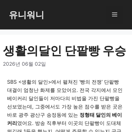
컨
텐
유니워니
메
츠
로
뉴
건
너
생활의달인 단팥빵 우승
뛰
기
2026년 06월 02일
SBS <생활의 달인>에서 펼쳐진 ‘빵의 전쟁’ 단팥빵
대결이 엄청난 화제를 모았어요. 전국 각지에서 모인
베이커리 달인들이 저마다의 비법을 가진 단팥빵을
선보였는데, 그중에서도 가장 높은 점수를 받은 곳은
바로 광주 광산구 송정동에 있는
정형태 달인의 베이
커리
였어요. 방송 직후부터 이곳의 단팥빵이 도대체
뭐길래 1등을 했는지, 어떻게 주문할 수 있는지 궁금