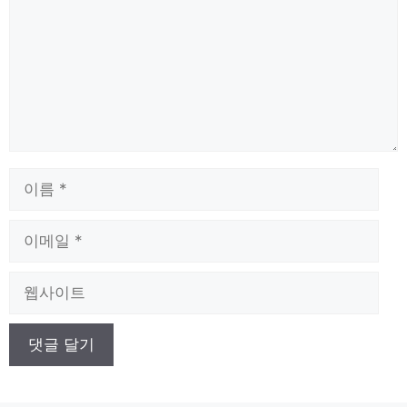
이
름
이
메
일
웹
사
이
트