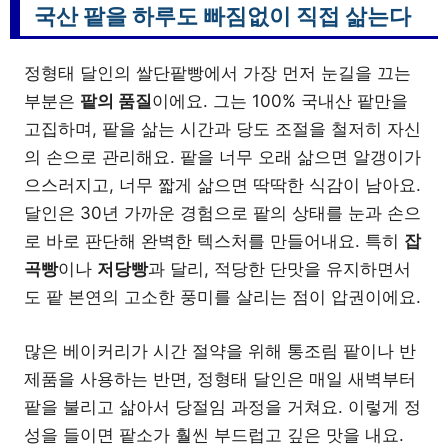
국산 팥을 하루도 빠짐없이 직접 삶는다
정형태 달인의 쌀단팥빵에서 가장 먼저 눈길을 끄는
부분은
팥의 품질
이에요. 그는 100% 국내산 팥만을
고집하며, 팥을 삶는 시간과 당도 조절을 철저히 자신
의 손으로 관리해요. 팥을 너무 오래 삶으면 알갱이가
으스러지고, 너무 짧게 삶으면 딱딱한 식감이 남아요.
달인은 30년 가까운 경험으로 팥의 상태를 눈과 손으
로 바로 판단해 완벽한 텍스처를 만들어내요. 특히
잡
곡빵
이나
저당빵
과 달리, 적당한 단맛을 유지하면서
도 팥 본연의 고소한 풍미를 살리는 점이 압권이에요.
많은 베이커리가 시간 절약을 위해 통조림 팥이나 반
제품을 사용하는 반면, 정형태 달인은 매일 새벽부터
팥을 불리고 삶아서 당절임 과정을 거쳐요. 이렇게 정
성을 들이면 팥소가 훨씬 부드럽고 깊은 맛을 내요.