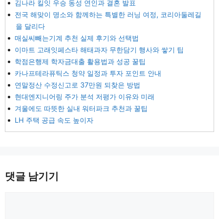
김나라 킬잇 우승 동성 연인과 결혼 발표
전국 해맞이 명소와 함께하는 특별한 러닝 여정, 코리아둘레길
을 달리다
매실씨빼는기계 추천 실제 후기와 선택법
이마트 고래잇페스타 해태과자 무한담기 행사와 쌓기 팁
학점은행제 학자금대출 활용법과 성공 꿀팁
카나프테라퓨틱스 청약 일정과 투자 포인트 안내
연말정산 수정신고로 37만원 되찾은 방법
현대엔지니어링 주가 분석 저평가 이유와 미래
겨울에도 따뜻한 실내 워터파크 추천과 꿀팁
LH 주택 공급 속도 높이자
댓글 남기기
댓
글