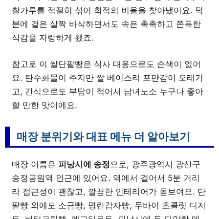
찰가루를 적절히 섞어 최적의 비율을 찾아냈어요. 덕
분에 겉은 살짝 바삭하면서도 속은 촉촉하고 쫀득한
식감을 자랑하게 됐죠.
참고로 이 쌀단팥빵은 식사 대용으로도 손색이 없어
요. 탄수화물이 주지만 쌀 베이스라 포만감이 오래가
고, 간식으로도 부담이 적어서 남녀노소 누구나 좋아
할 만한 맛이에요.
매장 분위기와 대표 메뉴 더 알아보기
매장 이름은
피낭시에 송정
으로, 광주광역시 광산구
송정공원역 인근에 있어요. 역에서 걸어서 5분 거리
라 접근성이 괜찮고, 깔끔한 인테리어가 돋보여요. 단
팥빵 외에도 소금빵, 명란감자빵, 두바이 초콜릿 디저
트, 버터크림빵, 에그타르트, 피낭시에 등 다양한 메