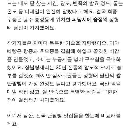
드는 데도 팥 삶는 시간, 당도, 반죽의 발효 정도, 굽는
온도 등 디테일이 완전히 달랐다고 해요. 결국 최종
우승은 광주 송정동에 위치한
피낭시에 송정
의 정형
태 달인이 차지했어요.
참가자들은 저마다 독특한 기술을 자랑했어요. 이야
빠빵은 탕종과 효모종을 결합해 하얗고 쫄깃한 식감
을 만들었고, 소베는 누룽지를 넣어 구수함을 극대화
했어요. 쟝블랑제리는 25년 전통의 압도적 크기로 승
부를 걸었죠. 하지만 심사위원들은 정형태 달인의
쌀
단팥빵
이 가장 완성도 높다고 평가했어요. 국산 팥을
매일 직접 삶고, 쌀 반죽으로 특별한 식감을 구현한
점이 결정적인 차이였어요.
여기서 잠깐, 전국 단팥빵 맛집들을 한눈에 비교해볼
게요.