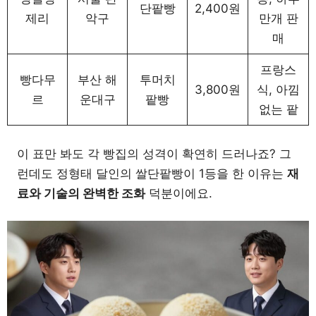
단팥빵
2,400원
제리
악구
만개 판
매
프랑스
빵다무
부산 해
투머치
3,800원
식, 아낌
르
운대구
팥빵
없는 팥
이 표만 봐도 각 빵집의 성격이 확연히 드러나죠? 그
런데도 정형태 달인의 쌀단팥빵이 1등을 한 이유는
재
료와 기술의 완벽한 조화
덕분이에요.