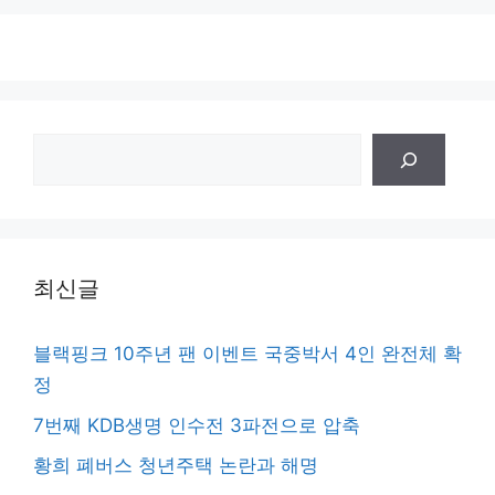
검
색
최신글
블랙핑크 10주년 팬 이벤트 국중박서 4인 완전체 확
정
7번째 KDB생명 인수전 3파전으로 압축
황희 폐버스 청년주택 논란과 해명