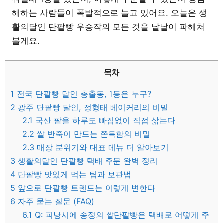
해하는 사람들이 폭발적으로 늘고 있어요. 오늘은 생
활의달인 단팥빵 우승작의 모든 것을 낱낱이 파헤쳐
볼게요.
목차
1
전국 단팥빵 달인 총출동, 1등은 누구?
2
광주 단팥빵 달인, 정형태 베이커리의 비밀
2.1
국산 팥을 하루도 빠짐없이 직접 삶는다
2.2
쌀 반죽이 만드는 쫀득함의 비밀
2.3
매장 분위기와 대표 메뉴 더 알아보기
3
생활의달인 단팥빵 택배 주문 완벽 정리
4
단팥빵 맛있게 먹는 팁과 보관법
5
앞으로 단팥빵 트렌드는 이렇게 변한다
6
자주 묻는 질문 (FAQ)
6.1
Q: 피낭시에 송정의 쌀단팥빵은 택배로 어떻게 주