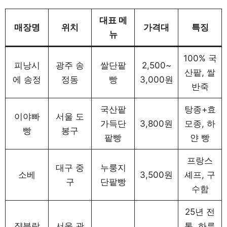
대표 메
매장명
위치
가격대
특징
뉴
100% 국
피낭시
광주 송
쌀단팥
2,500~
산팥, 쌀
에 송정
정동
빵
3,000원
반죽
국산팥
탕종+효
이야빠
서울 도
가득단
3,800원
모종, 하
빵
봉구
팥빵
얀 빵
프랑스
대구 중
누룽지
소베
3,500원
셰프, 구
구
단팥빵
수함
25년 전
쟝블랑
서울 관
통, 하루