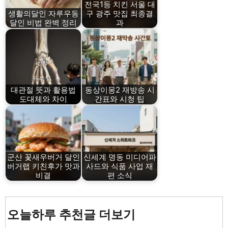
전국1등 치킨 서울 대
생활의달인 자루우동
구 광주 맛집 최종결
달인 비법 완벽 정리
과
대관절 뜻과 활용법
동상이몽2 재방송 시
도대체와 차이
간표와 시청 팁
군산 꽃새우버거 달인
신세계 명동 미디어파
버거랩 키친후가 맛과
사드와 식품 사업 재
비결
편 소식
오늘하루 추천글 더보기