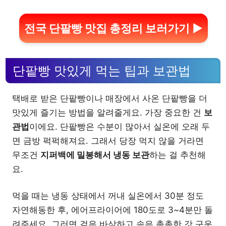
전국 단팥빵 맛집 총정리 보러가기 ▶
단팥빵 맛있게 먹는 팁과 보관법
택배로 받은 단팥빵이나 매장에서 사온 단팥빵을 더
맛있게 즐기는 방법을 알려줄게요. 가장 중요한 건
보
관법
이에요. 단팥빵은 수분이 많아서 실온에 오래 두
면 금방 퍽퍽해져요. 그래서 당장 먹지 않을 거라면
무조건
지퍼백에 밀봉해서 냉동 보관
하는 걸 추천해
요.
먹을 때는 냉동 상태에서 꺼내 실온에서 30분 정도
자연해동한 후, 에어프라이어에 180도로 3~4분만 돌
려주세요. 그러면 겉은 바삭하고 속은 촉촉한 갓 구운