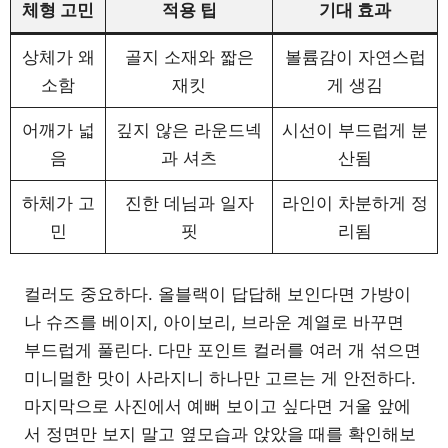
체형 고민
적용 팁
기대 효과
상체가 왜
골지 소재와 짧은
볼륨감이 자연스럽
소함
재킷
게 생김
어깨가 넓
깊지 않은 라운드넥
시선이 부드럽게 분
음
과 셔츠
산됨
하체가 고
진한 데님과 일자
라인이 차분하게 정
민
핏
리됨
컬러도 중요하다. 올블랙이 답답해 보인다면 가방이
나 슈즈를 베이지, 아이보리, 브라운 계열로 바꾸면
부드럽게 풀린다. 다만 포인트 컬러를 여러 개 섞으면
미니멀한 맛이 사라지니 하나만 고르는 게 안전하다.
마지막으로 사진에서 예뻐 보이고 싶다면 거울 앞에
서 정면만 보지 말고 옆모습과 앉았을 때를 확인해보