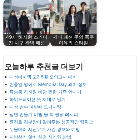
49세 하지원 스키니
제니 패션 문의 폭주
진 시구 완벽 패션
이유와 스타일
오늘하루 추천글 더보기
대성마이맥 고3 5월 모의고사 대비
현충일 영어로 Memorial Day 의미 정보
류승룡 하지원 비광 찐한 가족 연대기
하이드레이션 뜻 제대로 알기
대성 반수 아반떼 도가니탕
냉면 만들기 비빔 물 회 불닭 레시피
윤경호 김부장이 알려주는 성공적인 팀워크
두물머리 시신유기 사건 경보와 예방
지방선거 알바 신청 시기와 방법