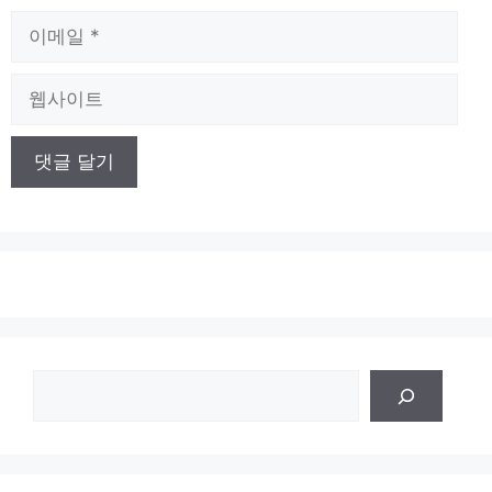
이
메
일
웹
사
이
트
검
색