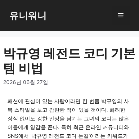
컨
텐
유니워니
메
츠
로
뉴
건
너
박규영 레전드 코디 기본
뛰
템 비법
기
2026년 06월 27일
패션에 관심이 있는 사람이라면 한 번쯤 박규영의 사
복 스타일을 보고 감탄한 적이 있을 것이다. 화려한
장식 없이도 강한 인상을 남기는 그녀의 코디는 많은
이들에게 영감을 준다. 특히 최근 온라인 커뮤니티와
SNS에서 ‘박규영 레전드 코디 눈길’이라는 키워드가