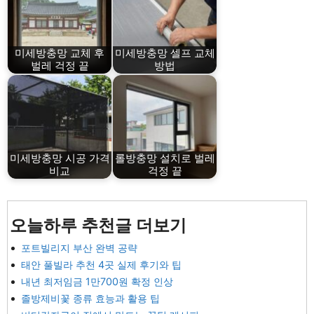
미세방충망 교체 후
미세방충망 셀프 교체
벌레 걱정 끝
방법
미세방충망 시공 가격
롤방충망 설치로 벌레
비교
걱정 끝
오늘하루 추천글 더보기
포트빌리지 부산 완벽 공략
태안 풀빌라 추천 4곳 실제 후기와 팁
내년 최저임금 1만700원 확정 인상
졸방제비꽃 종류 효능과 활용 팁