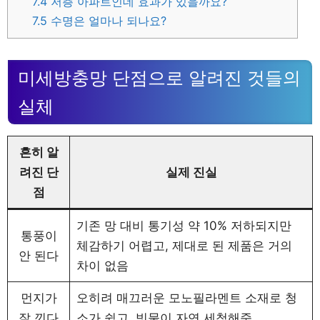
7.4
저층 아파트인데 효과가 있을까요?
7.5
수명은 얼마나 되나요?
미세방충망 단점으로 알려진 것들의
실체
흔히 알
려진 단
실제 진실
점
기존 망 대비 통기성 약 10% 저하되지만
통풍이
체감하기 어렵고, 제대로 된 제품은 거의
안 된다
차이 없음
먼지가
오히려 매끄러운 모노필라멘트 소재로 청
잘 낀다
소가 쉽고, 빗물이 자연 세척해줌