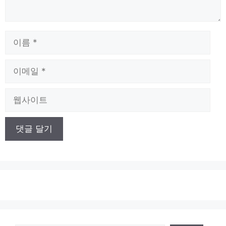
이
름
이
메
일
웹
사
이
트