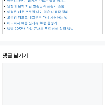
버터감자구이 집에서 만드는 꿀팁 레시피
날벌레 완벽 차단 방충망과 포충기 조합
이정은 배우 프로필 나이 결혼 대표작 정리
오은영 리포트 배그부부 다시 사랑하는 법
매드피자 여름 신메뉴 10종 총정리
빅뱅 20주년 한강 콘서트 무료 예매 일정 방법
댓글 남기기
댓
글