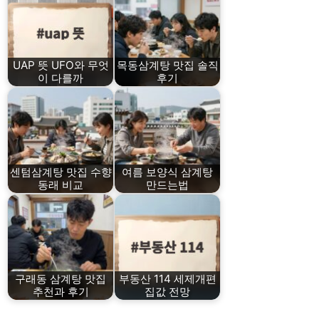
UAP 뜻 UFO와 무엇
목동삼계탕 맛집 솔직
이 다를까
후기
센텀삼계탕 맛집 수향
여름 보양식 삼계탕
동래 비교
만드는법
구래동 삼계탕 맛집
부동산 114 세제개편
추천과 후기
집값 전망