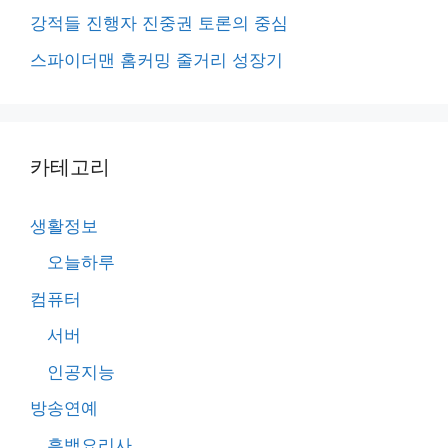
강적들 진행자 진중권 토론의 중심
스파이더맨 홈커밍 줄거리 성장기
카테고리
생활정보
오늘하루
컴퓨터
서버
인공지능
방송연예
흑백요리사