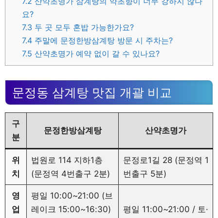
7.2
산약초명가 삼계탕의 약초향이 너무 강하지 않나
요?
7.3
두 곳 모두 혼밥 가능한가요?
7.4
주말에 문정한방삼계탕 방문 시 주차는?
7.5
산약초명가 예약 없이 갈 수 있나요?
문정동 삼계탕 맛집 개괄 비교
구
문정한방삼계탕
산약초명가
분
위
법원로 114 지하1층
문정로1길 28 (문정역 1
치
(문정역 4번출구 2분)
번출구 5분)
영
평일 10:00~21:00 (브
업
레이크 15:00~16:30)
평일 11:00~21:00 / 토·