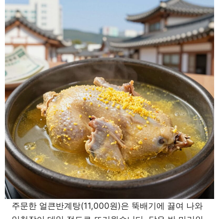
주문한 얼큰반계탕(11,000원)은 뚝배기에 끓여 나와