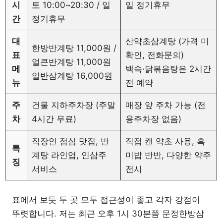
시
토 10:00~20:30 / 일
일 정기휴무
간
정기휴무
대
산약초삼계탕 (가격 미
한방반계탕 11,000원 /
표
확인, 전화문의)
얼큰반계탕 11,000원
메
백숙·닭볶음탕은 2시간
일반삼계탕 16,000원
뉴
전 예약
주
건물 지하주차장 (주말
매장 앞 주차 가능 (전
차
4시간 무료)
용주차장 없음)
직장인 점심 맛집, 반
직접 캔 약초 사용, 흑
특
계탕 라인업, 인삼주
미밥 반반, 다양한 약주
징
서비스
전시
표에서 보듯 두 곳 모두 접근성이 좋고 각자 강점이
뚜렷합니다. 저는 최근 오후 1시 30분쯤 문정한방삼