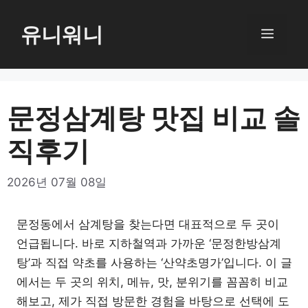
컨
텐
유니워니
메
츠
로
뉴
건
너
문정삼계탕 맛집 비교 솔
뛰
직후기
기
2026년 07월 08일
문정동에서 삼계탕을 찾는다면 대표적으로 두 곳이
언급됩니다. 바로 지하철역과 가까운 ‘문정한방삼계
탕’과 직접 약초를 사용하는 ‘산약초명가’입니다. 이 글
에서는 두 곳의 위치, 메뉴, 맛, 분위기를 꼼꼼히 비교
해보고, 제가 직접 방문한 경험을 바탕으로 선택에 도