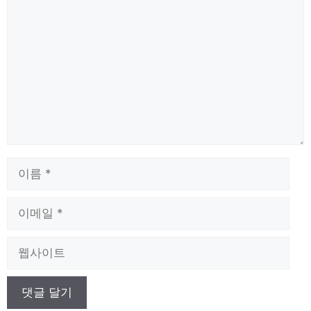
글
이
름
이
메
일
웹
사
이
트