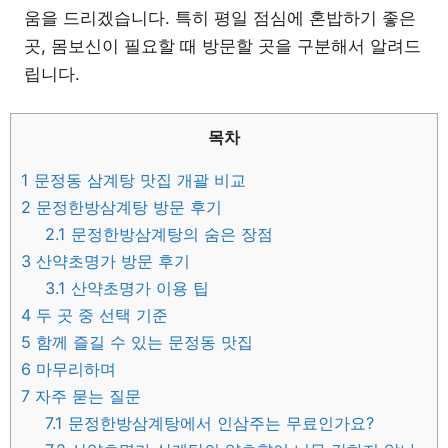
움을 드리겠습니다. 특히 평일 점심에 혼밥하기 좋은
곳, 몸보신이 필요할 때 방문할 곳을 구분해서 알려드
립니다.
목차
1
문정동 삼계탕 맛집 개괄 비교
2
문정한방삼계탕 방문 후기
2.1
문정한방삼계탕의 숨은 장점
3
산약초명가 방문 후기
3.1
산약초명가 이용 팁
4
두 곳 중 선택 기준
5
함께 즐길 수 있는 문정동 맛집
6
마무리하며
7
자주 묻는 질문
7.1
문정한방삼계탕에서 인삼주는 무료인가요?