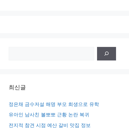
검
색
최신글
정은채 금수저설 해명 부모 희생으로 유학
유아인 남사친 볼뽀뽀 근황 논란 복귀
전지적 참견 시점 예산 갈비 맛집 정보