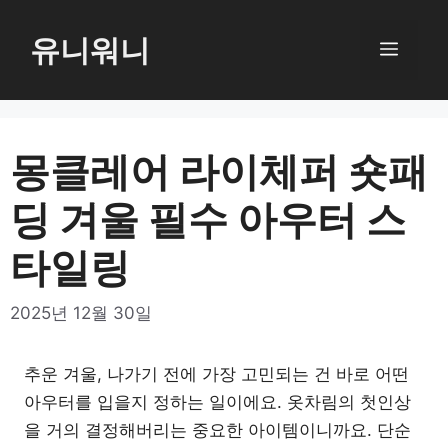
컨
텐
유니워니
메
츠
로
뉴
건
너
몽클레어 라이체퍼 숏패
뛰
딩 겨울 필수 아우터 스
기
타일링
2025년 12월 30일
추운 겨울, 나가기 전에 가장 고민되는 건 바로 어떤
아우터를 입을지 정하는 일이에요. 옷차림의 첫인상
을 거의 결정해버리는 중요한 아이템이니까요. 단순