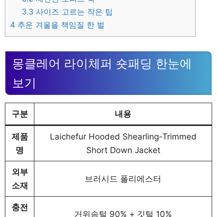
3.3
사이즈 고르는 작은 팁
4
추운 겨울을 책임질 한 벌
몽클레어 라이체퍼 숏패딩 한눈에
보기
구분
내용
제품
Laichefur Hooded Shearling-Trimmed
명
Short Down Jacket
외부
브러시드 폴리에스터
소재
충전
거위솜털 90% + 깃털 10%