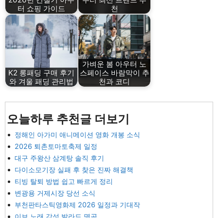
터 쇼핑 가이드
천
가벼운 봄 아우터 노
K2 롱패딩 구매 후기
스페이스 바람막이 추
와 겨울 패딩 관리법
천과 코디
오늘하루 추천글 더보기
정해인 아가미 애니메이션 영화 개봉 소식
2026 퇴촌토마토축제 일정
대구 주왕산 삼계탕 솔직 후기
다이소모기장 실패 후 찾은 진짜 해결책
티빙 탈퇴 방법 쉽고 빠르게 정리
변광용 거제시장 당선 소식
부천판타스틱영화제 2026 일정과 기대작
이브 노래 감성 발라드 명곡