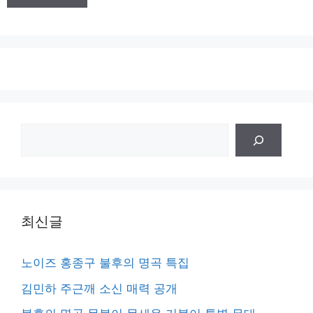
트
검
색
최신글
노이즈 홍종구 불후의 명곡 특집
김민하 주근깨 소신 매력 공개