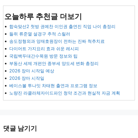
오늘하루 추천글 더보기
합숙맞선2 첫방 권예찬 이인권 출연진 직업 나이 총정리
들쥐 류준열 설경구 추적 스릴러
송도정형외과 양재호원장이 전하는 진짜 척추치료
다이어트 가지요리 효과 쉬운 레시피
국립백두대간수목원 방문 정보와 팁
부동산 세제 개편안 종부세 양도세 변화 총정리
2026 장마 시작일 예상
2026 장마 시작일
베이스볼 투나잇 차태현 출연과 프로그램 정보
노량진 라클라체자이드파인 청약 조건과 현실적 자금 계획
댓글 남기기