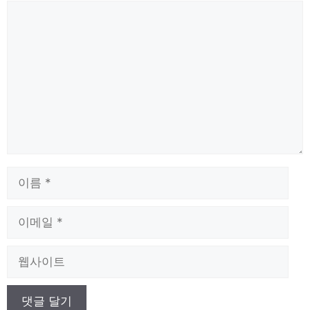
댓
글
이
름
이
메
일
웹
사
이