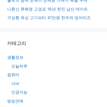
불후의 명곡 문북이 문세윤 거북이 특별 무대
나혼산 류혜영 고경표 16년 찐친 남산 데이트
구성환 옥상 고기파티 41만원 한우와 덩어리즈
카테고리
생활정보
오늘하루
컴퓨터
서버
인공지능
방송연예