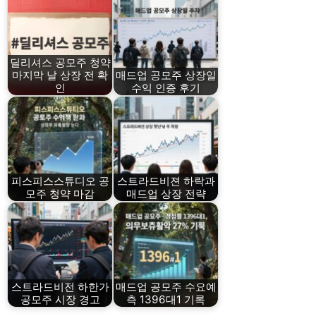
딜리셔스 공모주 청약
마지막 날 상장 전 확
매드업 공모주 상장일
인
수익 인증 후기
피스피스스튜디오 공
스트라드비젼 하락과
모주 청약 마감
매드업 상장 전략
스트라드비전 하한가
매드업 공모주 수요예
공모주 시장 경고
측 1396대1 기록