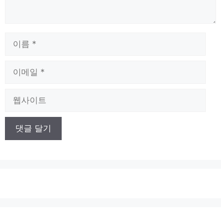
이
름
이
메
일
웹
사
이
트