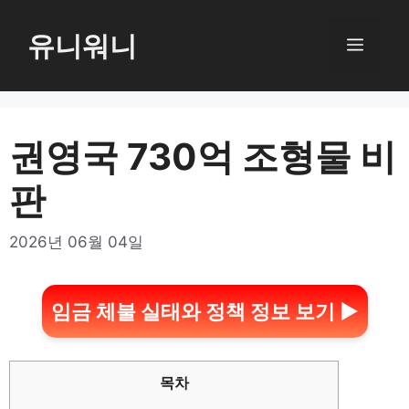
컨
텐
유니워니
메
츠
로
뉴
건
너
권영국 730억 조형물 비
뛰
판
기
2026년 06월 04일
임금 체불 실태와 정책 정보 보기 ▶
목차