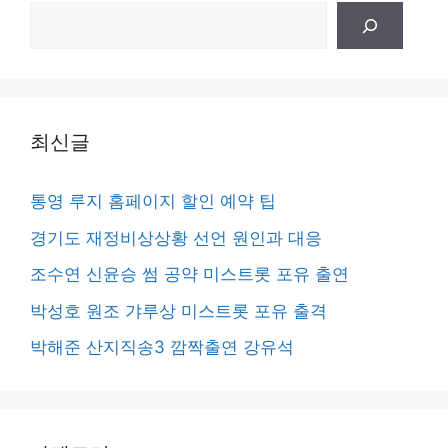
검
색
최신글
통영 루지 홈페이지 할인 예약 팁
경기도 재정비상상황 선언 원인과 대응
조수연 신윤승 썸 공약 미스트롯 포유 출연
박성호 원조 갸루상 미스트롯 포유 출격
박해준 산지직송3 깜짝출연 강유석