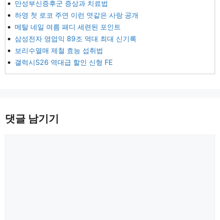
만성부신증후군 증상과 치료법
하영 첫 로코 주연 이런 엿같은 사랑 공개
메탈 네일 여름 패디 세련된 포인트
삼성전자 영업익 89조 역대 최대 신기록
보리수열매 제철 효능 섭취법
갤럭시S26 역대급 할인 신형 FE
댓글 남기기
댓
글