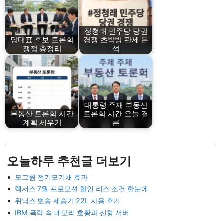
정청래 민주당 당권
당대표 후보 토론회
경쟁 초박빙 판세 분
쟁점 총정리
석
대통령 주재 부동산
부동산 토론회 시간
토론회 시간 오늘 결
계획 세우기
론
오늘하루 추천글 더보기
모그원 전기모기채 효과
렉서스 7월 프로모션 할인 리스 조건 한눈에
위닉스 뽀송 제습기 22L 사용 후기
IBM 폭락 속 메모리 호황과 신형 서버