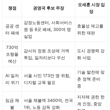
오세훈 시장 입
쟁점
권영국 후보 주장
장
감정노동센터, 사회서비스
공공 센
효율성 제고를
원 등 8곳 폐쇄, 300여 명
터 폐쇄
위한 재편
실업
730억
감사의 정원 조성에 거액
도시 경쟁력 강
조형물
투입, 일자리보다 우선
화 사업
예산
기술 발전에 맞
AI 일자
서울 시민 173만 명 위험,
춘 정책 준비
리 위기
디지털 교육 필요
중
지자체 권한 한
임금 체
서울 체불액 3400억, 전국
계 인정, 중앙
불
1위, 노동 감독 강화