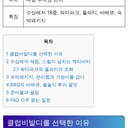
수상레저 18종, 워터파크, 풀파티, 바베큐, 숙
특징
박패키지
목차
1
클럽비발디를 선택한 이유
2
수상레저 체험, 스릴이 넘치는 액티비티
2.1
워터파크와 풀파티의 조화
3
숙박패키지, 편리함과 가성비를 잡다
4
BBQ와 바베큐, 물놀이 후의 꿀맛
5
준비물과 꿀팁
6
FAQ 자주 묻는 질문
클럽비발디를 선택한 이유