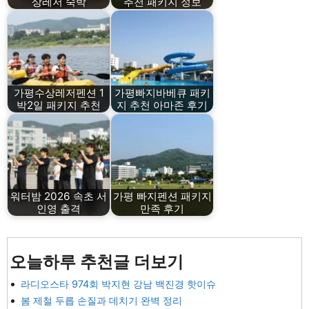
상레저 숙박
추천 패키지 정보
가평수상레저펜션 1
가평빠지바베큐 패키
박2일 패키지 추천
지 추천 아마존 후기
워터밤 2026 속초 서
가평 빠지펜션 패키지
인영 출격
만족 후기
오늘하루 추천글 더보기
라디오스타 974회 박지현 강남 백진경 핫이슈
봄 제철 두릅 손질과 데치기 완벽 정리