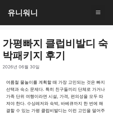
컨
텐
유니워니
메
츠
로
뉴
건
너
가평빠지 클럽비발디 숙
뛰
박패키지 후기
기
2026년 06월 30일
여름철 물놀이를 계획할 때 가장 고민되는 것은 빠지
선택과 숙소 문제다. 특히 친구들끼리 단체로 가거나
가족 단위 여행이라면 시설, 가격, 편의성을 모두 따
져야 한다. 수상레저와 숙박, 바베큐까지 한 번에 해
결할 수 있는 가평 클럽비발디는 이런 고민을 덜어주