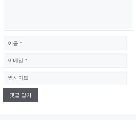
이
름
이
메
일
웹
사
이
트