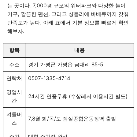
는 곳이다. 7,000평 규모의 워터파크와 다양한 놀이
기구, 깔끔한 펜션, 그리고 샹들리에 바베큐까지 갖춰
만족도가 높다. 아래 표에서 기본 정보를 빠르게 확인
해보자.
항목
내용
주소
경기 가평군 가평읍 금대리 85-5
연락처
0507-1335-4714
영업시
24시간 연중무휴 (수상레저 이용시간 별도)
간
셔틀버
7,8월 화/목/토 잠실종합운동장역 출발
스
주차
대형 주차장 완비