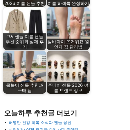
2026 여름 샌들 추천
여름 하객룩 완성하기
고세샌들 여름 샌들
추천 순위와 실제 후
발바닥이 뜨거워요 원
기
인과 집 관리법
물놀이 샌들 추천과
주니어 샌들 2026 여
구매 팁
름 트렌드 정보
오늘하루 추천글 더보기
허영만 건강 회복 소식과 팬들 응원
시청알바 실제 후기와 주의사항 총정리