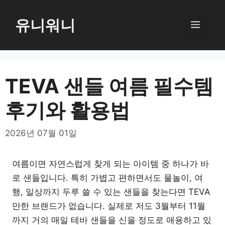
컨
텐
유니워니
메
츠
로
뉴
건
너
TEVA 샌들 여름 필수템
뛰
후기와 활용법
기
2026년 07월 01일
여름이면 자연스럽게 찾게 되는 아이템 중 하나가 바
로 샌들입니다. 특히 가볍고 편하면서도 물놀이, 여
행, 일상까지 두루 쓸 수 있는 샌들을 찾는다면 TEVA
만한 브랜드가 없습니다. 실제로 저도 3월부터 11월
까지 거의 매일 테바 샌들을 신을 정도로 애용하고 있