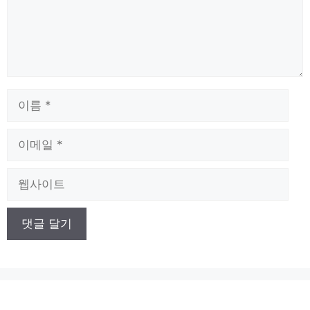
이
름
이
메
일
웹
사
이
트