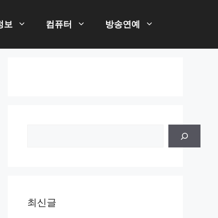
정보
컴퓨터
방송연예
검
색
최신글