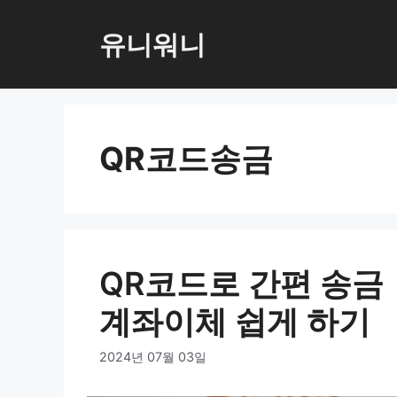
컨
텐
유니워니
츠
로
건
너
QR코드송금
뛰
기
QR코드로 간편 송금
계좌이체 쉽게 하기
2024년 07월 03일