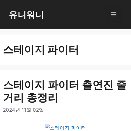
컨
텐
유니워니
메
츠
로
뉴
건
너
스테이지 파이터
뛰
기
스테이지 파이터 출연진 줄
거리 총정리
2024년 11월 02일