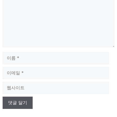
글
이
름
이
메
일
웹
사
이
트