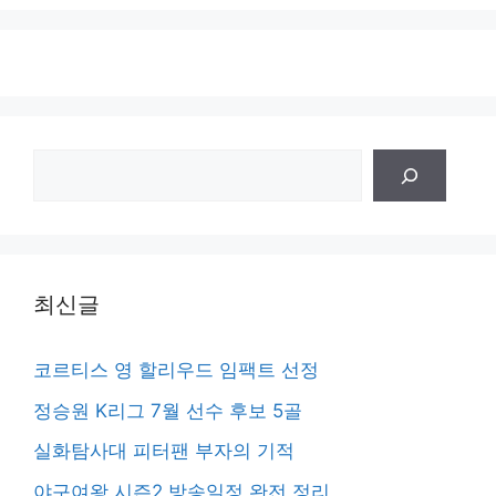
검
색
최신글
코르티스 영 할리우드 임팩트 선정
정승원 K리그 7월 선수 후보 5골
실화탐사대 피터팬 부자의 기적
야구여왕 시즌2 방송일정 완전 정리