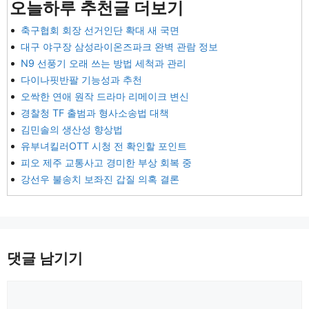
오늘하루 추천글 더보기
축구협회 회장 선거인단 확대 새 국면
대구 야구장 삼성라이온즈파크 완벽 관람 정보
N9 선풍기 오래 쓰는 방법 세척과 관리
다이나핏반팔 기능성과 추천
오싹한 연애 원작 드라마 리메이크 변신
경찰청 TF 출범과 형사소송법 대책
김민솔의 생산성 향상법
유부녀킬러OTT 시청 전 확인할 포인트
피오 제주 교통사고 경미한 부상 회복 중
강선우 불송치 보좌진 갑질 의혹 결론
댓글 남기기
댓