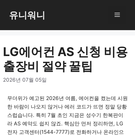
컨
텐
유니워니
메
츠
로
뉴
건
너
LG에어컨 AS 신청 비용
뛰
출장비 절약 꿀팁
기
2026년 07월 05일
무더위가 예고된 2026년 여름, 에어컨을 켰는데 시원
한 바람이 나오지 않거나 에러 코드가 뜨면 정말 당황
스럽습니다. 특히 7월 초인 지금은 성수기 한복판이
라 AS 예약도 쉽지 않죠. 핵심만 먼저 정리하면, LG
전자 고객센터(1544-7777)로 전화하거나 온라인으