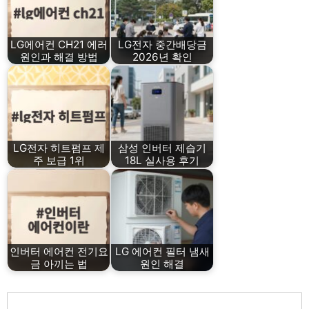
LG에어컨 CH21 에러
LG전자 중간배당금
원인과 해결 방법
2026년 확인
LG전자 히트펌프 제
삼성 인버터 제습기
주 보급 1위
18L 실사용 후기
인버터 에어컨 전기요
LG 에어컨 필터 냄새
금 아끼는 법
원인 해결