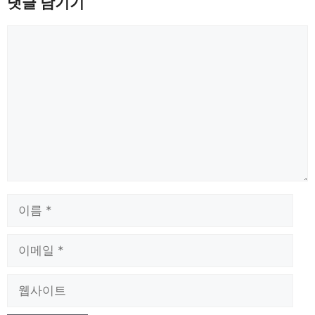
댓글 남기기
댓
글
이
름
이
메
일
웹
사