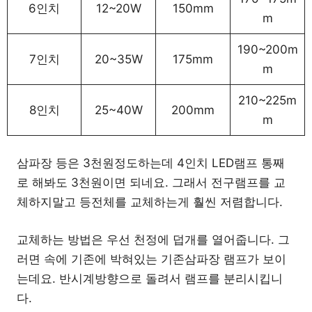
6인치
12~20W
150mm
m
190~200m
7인치
20~35W
175mm
m
210~225m
8인치
25~40W
200mm
m
삼파장 등은 3천원정도하는데 4인치 LED램프 통째
로 해봐도 3천원이면 되네요. 그래서 전구램프를 교
체하지말고 등전체를 교체하는게 훨씬 저렴합니다.
교체하는 방법은 우선 천정에 덥개를 열어줍니다. 그
러면 속에 기존에 박혀있는 기존삼파장 램프가 보이
는데요. 반시계방향으로 돌려서 램프를 분리시킵니
다.