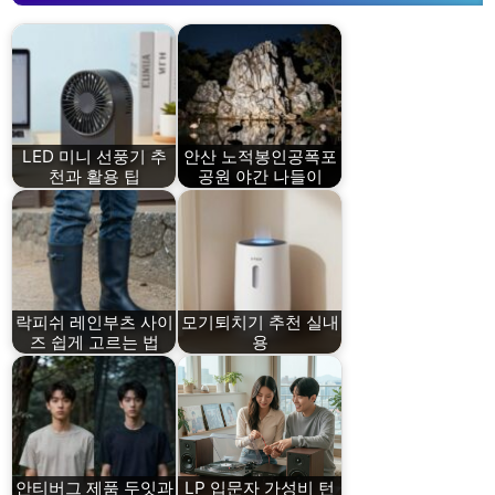
LED 미니 선풍기 추
안산 노적봉인공폭포
천과 활용 팁
공원 야간 나들이
락피쉬 레인부츠 사이
모기퇴치기 추천 실내
즈 쉽게 고르는 법
용
안티버그 제품 두잇과
LP 입문자 가성비 턴