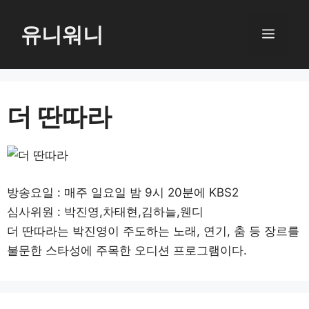
컨
텐
유니워니
메
츠
로
뉴
건
너
더 딴따라
뛰
기
방송요일 : 매주 일요일 밤 9시 20분에 KBS2
심사위원 : 박진영,차태현,김하늘,웬디
더 딴따라는 박진영이 주도하는 노래, 연기, 춤 등 장르를
불문한 스타성에 주목한 오디션 프로그램이다.