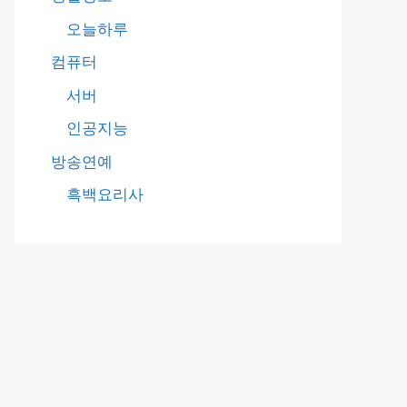
오늘하루
컴퓨터
서버
인공지능
방송연예
흑백요리사