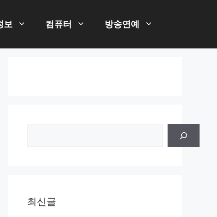
정보
컴퓨터
방송연예
검
색
최신글