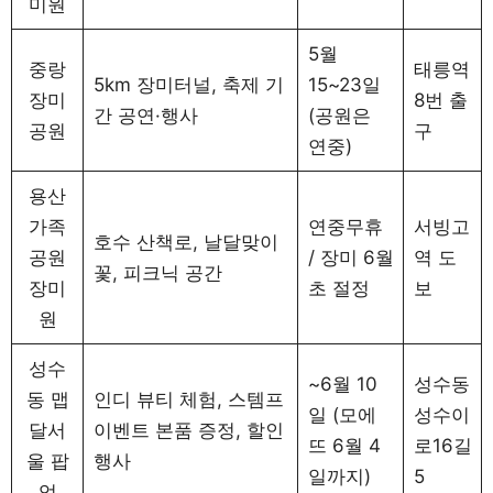
미원
5월
중랑
태릉역
5km 장미터널, 축제 기
15~23일
장미
8번 출
간 공연·행사
(공원은
공원
구
연중)
용산
가족
연중무휴
서빙고
호수 산책로, 날달맞이
공원
/ 장미 6월
역 도
꽃, 피크닉 공간
장미
초 절정
보
원
성수
~6월 10
성수동
동 맵
인디 뷰티 체험, 스템프
일 (모에
성수이
달서
이벤트 본품 증정, 할인
뜨 6월 4
로16길
울 팝
행사
일까지)
5
업