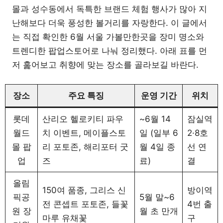
몰과 성수동에서 독특한 브랜드 체험 행사가 많아 지
난해보다 더욱 풍성한 볼거리를 자랑한다. 이 글에서
는 직접 확인한 6월 서울 가볼만한곳을 장미 명소와
트렌디한 팝업스토어로 나눠 정리했다. 아래 표를 먼
저 훑어보고 취향에 맞는 장소를 골라보길 바란다.
장소
주요 특징
운영 기간
위치
롯데
산리오 헬로키티 파우
~6월 14
잠실역
월드
치 이벤트, 메이플스토
일 (일부 6
2·8호
몰 팝
리 포토존, 해리포터 굿
월 4일 종
선 연
업
즈
료)
결
올림
150여 품종, 그리스 신
방이역
픽공
5월 말~6
전 콘셉트 포토존, 들꽃
4번 출
원 장
월 초 만개
마루 유채꽃
구