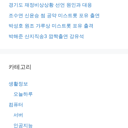
경기도 재정비상상황 선언 원인과 대응
조수연 신윤승 썸 공약 미스트롯 포유 출연
박성호 원조 갸루상 미스트롯 포유 출격
박해준 산지직송3 깜짝출연 강유석
카테고리
생활정보
오늘하루
컴퓨터
서버
인공지능