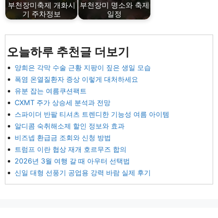
부천장미축제 개화시
부천장미 명소와 축제
기 주차정보
일정
오늘하루 추천글 더보기
양희은 각막 수술 근황 지팡이 짚은 생일 모습
폭염 온열질환자 증상 이렇게 대처하세요
유분 잡는 여름쿠션팩트
CXMT 주가 상승세 분석과 전망
스파이더 반팔 티셔츠 트렌디한 기능성 여름 아이템
알디콤 숙취해소제 할인 정보와 효과
비즈넵 환급금 조회와 신청 방법
트럼프 이란 협상 재개 호르무즈 합의
2026년 3월 여행 갈 때 아우터 선택법
신일 대형 선풍기 공업용 강력 바람 실제 후기