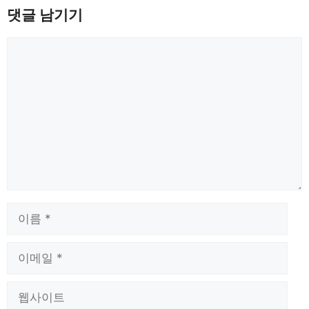
댓글 남기기
댓
글
이
름
이
메
일
웹