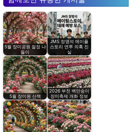
JMS 정명석 메이플
5월 장미공원 절정 나
스토리 연루 의혹 진
들이
실
2026 부천 백만송이
5월 장미원 산책
장미축제 개화 정보