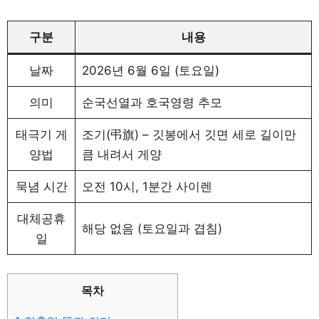
구분
내용
날짜
2026년 6월 6일 (토요일)
의미
순국선열과 호국영령 추모
태극기 게
조기(弔旗) – 깃봉에서 깃면 세로 길이만
양법
큼 내려서 게양
묵념 시간
오전 10시, 1분간 사이렌
대체공휴
해당 없음 (토요일과 겹침)
일
목차