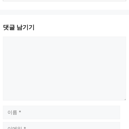
댓글 남기기
댓
글
이
름
이