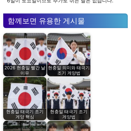
6일이 토요일이므로 추가로 쉬는 날은 없습니다.
함께보면 유용한 게시물
2026 현충일 빨간 날
현충일 의미와 태극기
이유
조기 게양법
현충일 태극기 조기
현충일 태극기 조기
게양 핵심
게양법