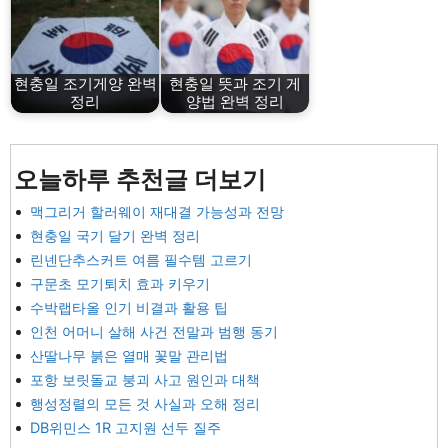
현충일 조기게양 완벽
현충일 뜻과 조기 게
정리
양법 완벽 정리
오늘하루 추천글 더보기
맥그리거 할러웨이 재대결 가능성과 전망
현충일 국기 달기 완벽 정리
린넨단추스커트 여름 필수템 고르기
구문초 모기퇴치 효과 키우기
수박랩타올 인기 비결과 활용 팁
인천 어머니 살해 사건 전말과 범행 동기
산딸나무 붉은 열매 꽃말 관리법
포항 보릿돌교 붕괴 사고 원인과 대책
행성정렬의 모든 것 사실과 오해 정리
DB위민스 1R 고지원 선두 질주