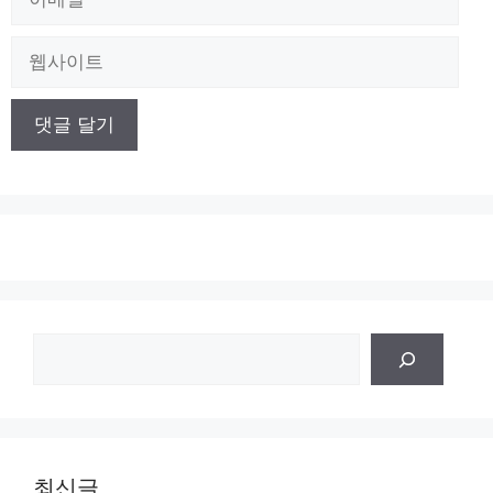
메
일
웹
사
이
트
검
색
최신글