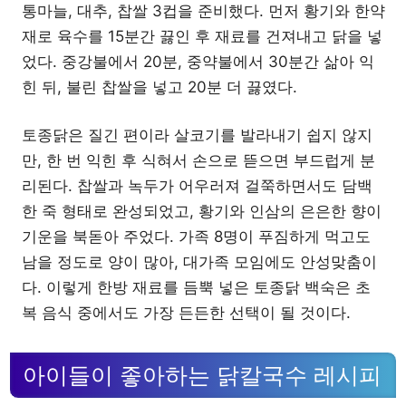
통마늘, 대추, 찹쌀 3컵을 준비했다. 먼저 황기와 한약
재로 육수를 15분간 끓인 후 재료를 건져내고 닭을 넣
었다. 중강불에서 20분, 중약불에서 30분간 삶아 익
힌 뒤, 불린 찹쌀을 넣고 20분 더 끓였다.
토종닭은 질긴 편이라 살코기를 발라내기 쉽지 않지
만, 한 번 익힌 후 식혀서 손으로 뜯으면 부드럽게 분
리된다. 찹쌀과 녹두가 어우러져 걸쭉하면서도 담백
한 죽 형태로 완성되었고, 황기와 인삼의 은은한 향이
기운을 북돋아 주었다. 가족 8명이 푸짐하게 먹고도
남을 정도로 양이 많아, 대가족 모임에도 안성맞춤이
다. 이렇게 한방 재료를 듬뿍 넣은 토종닭 백숙은 초
복 음식 중에서도 가장 든든한 선택이 될 것이다.
아이들이 좋아하는 닭칼국수 레시피