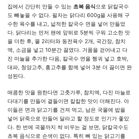
집에서 간단히 만들 수 있는
초복 음식
으로 닭칼국수
도 빼놓을 수 없다. 필자는 닭다리 600g을 사용해 구
수한 육수를 내고, 넓적한 칼국수 면을 넣어 만들었
다. 닭다리는 먼저 팬에 앞뒤로 5분씩 구워 고소한 맛
을 더한 후, 물 2리터와 동전육수 2개, 국간장, 참치
액, 소금을 넣고 10분간 끓였다. 거품을 걷어내고 다
진 마늘을 추가한 다음, 칼국수 면을 헹궈 넣고 호박,
대파, 청양고추, 홍고추를 함께 넣어 3분 더 끓이면 완
성된다.
매콤한 맛을 원한다면 고춧가루, 참치액, 다진 마늘로
다대기를 만들어 곁들이면 칼칼한 맛이 더해진다. 아
이들은 면과 닭고기를 건져 먹고, 남은 국물에 밥을
넣어 닭죽으로 만들어 달라고 할 정도로 인기가 좋았
다. 한 번에 국물까지 싹 비우는 걸 보면, 닭칼국수도
초복 음식으로 손색이 없다. 특히 뼈 있는 닭고기를