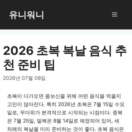
컨
텐
유니워니
메
츠
로
뉴
건
너
2026 초복 복날 음식 추
뛰
천 준비 팁
기
2026년 07월 08일
초복이 다가오면 몸보신을 위해 어떤 음식을 먹을지
고민이 많아진다. 특히 2026년 초복은 7월 15일 수요
일로, 무더위가 본격적으로 시작되는 시점이다. 중복
은 7월 25일, 말복은 8월 14일로 예정되어 있어, 세
차례의 복날을 미리 준비하는 것이 좋다. 초복 음식은