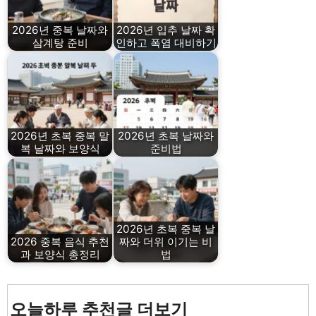
2026년 중복 날짜와
2026년 입추 날짜 확
삼계탕 준비
인하고 폭염 대비하기
2026년 초복 중복 말
2026년 초복 날짜와
복 날짜와 보양식
준비법
2026년 초복 중복 날
2026 중복 음식 추천
짜와 더위 이기는 비
과 보양식 총정리
법
오늘하루 추천글 더보기