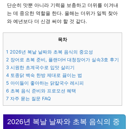
단순히 맛뿐 아니라 기력을 보충하고 더위를 이겨내
는 데 중요한 역할을 한다. 올해는 더위가 일찍 찾아
와 예년보다 더 신경 써야 할 것 같다.
목차
1
2026년 복날 날짜와 초복 음식의 중요성
2
장어로 초복 준비, 플랜더H 대청장어가 실속3호 후기
3
시원한 초계국수로 입맛 살리기
4
토종닭 백숙 한방 제대로 끓이는 법
5
아이들이 좋아하는 닭칼국수 레시피
6
초복 음식 준비와 프로모션 혜택
7
자주 묻는 질문 FAQ
2026년 복날 날짜와 초복 음식의 중