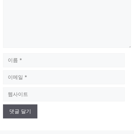
이
름
이
메
일
웹
사
이
트