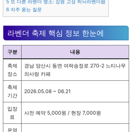
5
또 다른 라벤더 명소: 강원 고성 하늬라벤더팜
6
자주 묻는 질문
라벤더 축제 핵심 정보 한눈에
구분
내용
축제
경남 양산시 동면 여락송정로 270-2 느티나무
장소
의사랑 카페
축제
2026.05.08 ~ 06.21
기간
입장
사전 예약 5,000원 / 현장 7,000원
료
운영