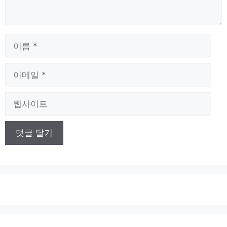
이
름
이
메
일
웹
사
이
트