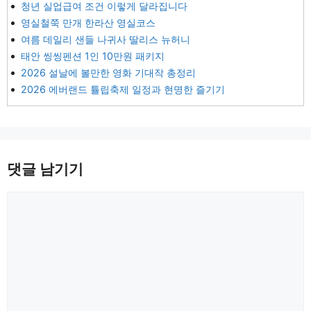
청년 실업급여 조건 이렇게 달라집니다
영실철쭉 만개 한라산 영실코스
여름 데일리 샌들 나귀사 딸리스 뉴허니
태안 씽씽펜션 1인 10만원 패키지
2026 설날에 볼만한 영화 기대작 총정리
2026 에버랜드 튤립축제 일정과 현명한 즐기기
댓글 남기기
댓
글