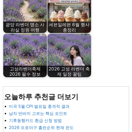
광양 라벤더 명소 사
세븐일레븐 6월 행사
라실 정원 여행
총정리
고성라벤더축제
2026 고성 라벤더 축
2026 필수 정보
제 일정 꿀팁
오늘하루 추천글 더보기
미국 5월 CPI 발표일 충격적 결과
남자 반바지 고르는 핵심 포인트
기후동행카드 환급 신청 방법
2026 프로야구 홈런순위 현재 판도